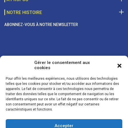
NOTRE HISTOIRE
ABONNEZ-VOUS À NOTRE NEWSLETTER
Gérer le consentement aux
cookies
Pour offrir les meilleures expériences, nous utilisons des technologies
telles que les cookies pour stocker et/ou accéder aux informations des
appareils. Le fait de consentir à ces technologies nous permettra de
traiter des données telles que le comportement de navigation ou les
Vos coordonnées sont uniquement utilisées pour vous envoyer des
identifiants uniques sur ce site. Le fait de ne pas consentir ou de retirer
lettres d'information sur nos activités. Vous pouvez à tout moment
son consentement peut avoir un effet négatif sur certaines
utiliser le lien de désinscription figurant dans la lettre d'information.
caractéristiques et fonctions.
Accepter
© LES NOUVELLES DE LA BOULANGERIE - Tous droits réservés - Réalisation :