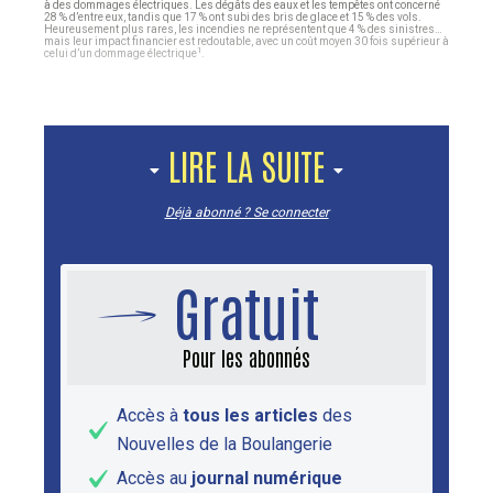
à des dommages électriques. Les dégâts des eaux et les tempêtes ont concerné
28 % d’entre eux, tandis que 17 % ont subi des bris de glace et 15 % des vols.
Heureusement plus rares, les incendies ne représentent que 4 % des sinistres…
mais leur impact financier est redoutable, avec un coût moyen 30 fois supérieur à
1
celui d’un dommage électrique
.
LIRE LA SUITE
Déjà abonné ? Se connecter
Gratuit
Pour les abonnés
Accès à
tous les articles
des
Nouvelles de la Boulangerie
Accès au
journal numérique