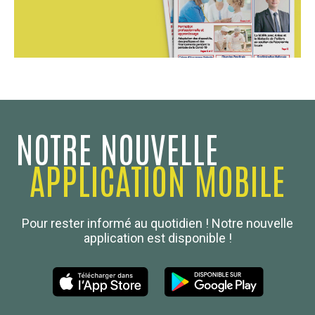
NOTRE NOUVELLE
APPLICATION MOBILE
Confédération Nationale
Pour rester informé au quotidien ! Notre nouvelle
Boulanger de France
application est disponible !
Les Nouvelles de la Boulangerie-Pâtisserie Française
27, av d’Eylau - 75782 Paris Cédex 16
Tél :
01 53 70 16 25
Qui sommes-nous
sotal@boulangerie.org