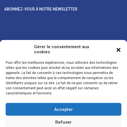
ABONNEZ-VOUS À NOTRE NEWSLETTER
Gérer le consentement aux
cookies
Pour offrir les meilleures expériences, nous utilisons des technologies
telles que les cookies pour stocker et/ou accéder aux informations des
appareils. Le fait de consentir à ces technologies nous permettra de
traiter des données telles que le comportement de navigation ou les
Vos coordonnées sont uniquement utilisées pour vous envoyer des
identifiants uniques sur ce site. Le fait de ne pas consentir ou de retirer
lettres d'information sur nos activités. Vous pouvez à tout moment
son consentement peut avoir un effet négatif sur certaines
utiliser le lien de désinscription figurant dans la lettre d'information.
caractéristiques et fonctions.
Accepter
© LES NOUVELLES DE LA BOULANGERIE - Tous droits réservés - Réalisation :
Josh Digital
Refuser
Plan du site
Mentions légales
Conditions de vente
Politique de confidentialité et de cookies