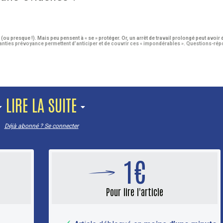
(ou presque !). Mais peu pensent à « se » protéger. Or, un arrêt de travail prolongé peut avo
garanties prévoyance permettent d’anticiper et de couvrir ces « impondérables ». Questions-r
LIRE LA SUITE
Déjà abonné ? Se connecter
1€
Pour lire l'article