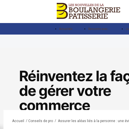
Actualités
Rencontre avec…
Ju
/
/
Assurer les aléas liés à la personne : une év
Accueil
Conseils de pro