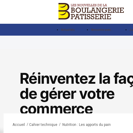
Actualités
Rencontre avec…
Ju
/
/
Nutrition : Les apports du pain
Accueil
Cahier technique