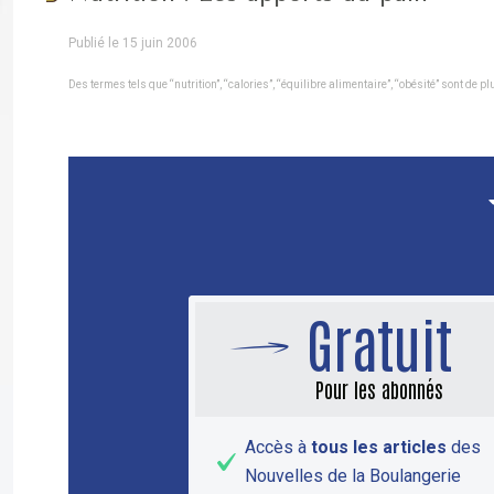
Publié le 15 juin 2006
Des termes tels que “nutrition”, “calories”, “équilibre alimentaire”, “obésité” sont d
Gratuit
Pour les abonnés
Accès à
tous les articles
des
Nouvelles de la Boulangerie