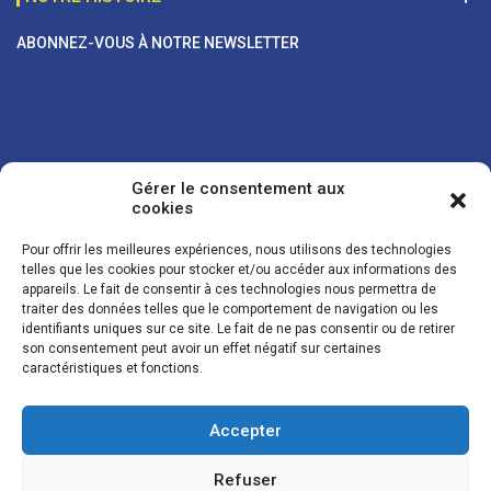
ABONNEZ-VOUS À NOTRE NEWSLETTER
Gérer le consentement aux
cookies
Pour offrir les meilleures expériences, nous utilisons des technologies
telles que les cookies pour stocker et/ou accéder aux informations des
appareils. Le fait de consentir à ces technologies nous permettra de
traiter des données telles que le comportement de navigation ou les
Vos coordonnées sont uniquement utilisées pour vous envoyer des
identifiants uniques sur ce site. Le fait de ne pas consentir ou de retirer
lettres d'information sur nos activités. Vous pouvez à tout moment
son consentement peut avoir un effet négatif sur certaines
utiliser le lien de désinscription figurant dans la lettre d'information.
caractéristiques et fonctions.
Accepter
© LES NOUVELLES DE LA BOULANGERIE - Tous droits réservés - Réalisation :
Josh Digital
Refuser
Plan du site
Mentions légales
Conditions de vente