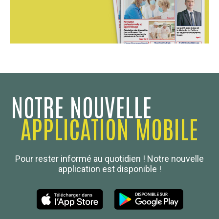
NOTRE NOUVELLE
APPLICATION MOBILE
Confédération Nationale
Pour rester informé au quotidien ! Notre nouvelle
Boulanger de France
application est disponible !
Les Nouvelles de la Boulangerie-Pâtisserie Française
27, av d’Eylau - 75782 Paris Cédex 16
Tél :
01 53 70 16 25
Qui sommes-nous