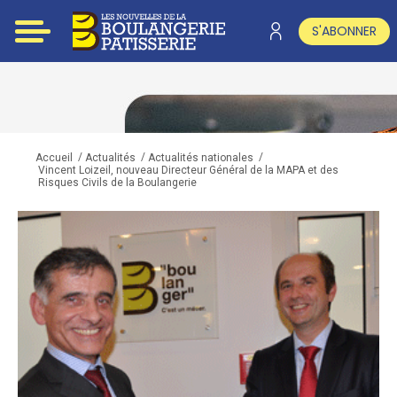
S'ABONNER
/
/
/
Accueil
Actualités
Actualités nationales
Vincent Loizeil, nouveau Directeur Général de la MAPA et des
Risques Civils de la Boulangerie