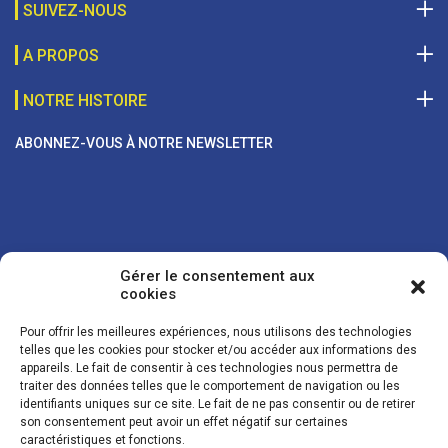
SUIVEZ-NOUS
A PROPOS
NOTRE HISTOIRE
ABONNEZ-VOUS À NOTRE NEWSLETTER
Gérer le consentement aux
cookies
Pour offrir les meilleures expériences, nous utilisons des technologies
telles que les cookies pour stocker et/ou accéder aux informations des
appareils. Le fait de consentir à ces technologies nous permettra de
traiter des données telles que le comportement de navigation ou les
Vos coordonnées sont uniquement utilisées pour vous envoyer des
identifiants uniques sur ce site. Le fait de ne pas consentir ou de retirer
lettres d'information sur nos activités. Vous pouvez à tout moment
son consentement peut avoir un effet négatif sur certaines
utiliser le lien de désinscription figurant dans la lettre d'information.
caractéristiques et fonctions.