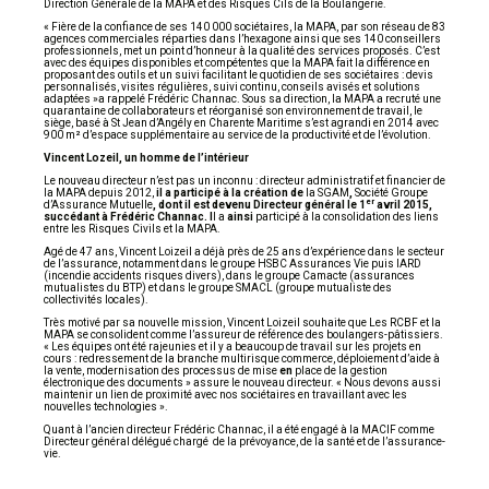
Direction Générale de la MAPA et des Risques Cils de la Boulangerie.
« Fière de la confiance de ses 140 000 sociétaires, la MAPA, par son réseau de 83
agences commerciales réparties dans l’hexagone ainsi que ses 140 conseillers
professionnels, met un point d’honneur à la qualité des services proposés. C’est
avec des équipes disponibles et compétentes que la MAPA fait la différence en
proposant des outils et un suivi facilitant le quotidien de ses sociétaires : devis
personnalisés, visites régulières, suivi continu, conseils avisés et solutions
adaptées »a rappelé Frédéric Channac. Sous sa direction, la MAPA a recruté une
quarantaine de collaborateurs et réorganisé son environnement de travail, le
siège, basé à St Jean d’Angély en Charente Maritime s’est agrandi en 2014 avec
900 m² d’espace supplémentaire au service de la productivité et de l’évolution.
Vincent Lozeil, un homme de l’intérieur
Le nouveau directeur n’est pas un inconnu : directeur administratif et financier de
la MAPA depuis 2012,
il a participé à la création de
la SGAM
,
Société Groupe
er
d’Assurance Mutuelle
, dont il est devenu Directeur général le 1
avril 2015,
succédant à Frédéric Channac.
I
l a
ainsi
participé à la consolidation des liens
entre les Risques Civils et la MAPA.
Agé de 47 ans, Vincent Loizeil a déjà près de 25 ans d’expérience dans le secteur
de l’assurance, notamment dans le groupe HSBC Assurances Vie puis IARD
(incendie accidents risques divers), dans le groupe Camacte (assurances
mutualistes du BTP) et dans le groupe SMACL (groupe mutualiste des
collectivités locales).
Très motivé par sa nouvelle mission, Vincent Loizeil souhaite que Les RCBF et la
MAPA se consolident comme l’assureur de référence des boulangers-pâtissiers.
« Les équipes ont été rajeunies et il y a beaucoup de travail sur les projets en
cours : redressement de la branche multirisque commerce, déploiement d’aide à
la vente, modernisation des processus de mise
en
place de la gestion
électronique des documents » assure le nouveau directeur. « Nous devons aussi
maintenir un lien de proximité avec nos sociétaires en travaillant avec les
nouvelles technologies ».
Quant à l’ancien directeur Frédéric Channac, il a été engagé à la MACIF comme
Directeur général délégué chargé de la prévoyance, de la santé et de l’assurance-
vie.