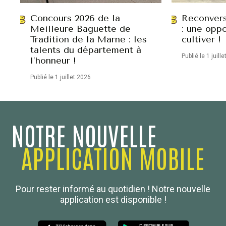
Concours 2026 de la
Reconvers
Meilleure Baguette de
: une oppo
Tradition de la Marne : les
cultiver !
talents du département à
Publié le 1 juill
l’honneur !
Publié le 1 juillet 2026
NOTRE NOUVELLE
APPLICATION MOBILE
Confédération Nationale
Pour rester informé au quotidien ! Notre nouvelle
Boulanger de France
application est disponible !
Les Nouvelles de la Boulangerie-Pâtisserie Française