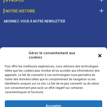
A PROPOS
NOTRE HISTOIRE
ABONNEZ-VOUS À NOTRE NEWSLETTER
Gérer le consentement aux
cookies
Pour offrir les meilleures expériences, nous utilisons des technologies
telles que les cookies pour stocker et/ou accéder aux informations des
appareils. Le fait de consentir à ces technologies nous permettra de
traiter des données telles que le comportement de navigation ou les
Vos coordonnées sont uniquement utilisées pour vous envoyer des
identifiants uniques sur ce site. Le fait de ne pas consentir ou de retirer
lettres d'information sur nos activités. Vous pouvez à tout moment
son consentement peut avoir un effet négatif sur certaines
utiliser le lien de désinscription figurant dans la lettre d'information.
caractéristiques et fonctions.
Accepter