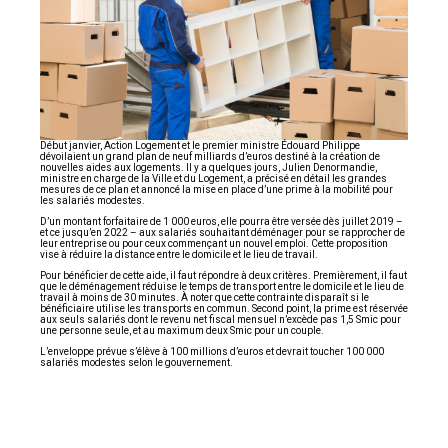
Début janvier, Action Logement et le premier ministre Édouard Philippe
dévoilaient un grand plan de neuf milliards d’euros destiné à la création de
nouvelles aides aux logements. Il y a quelques jours, Julien Denormandie,
ministre en charge de la Ville et du Logement, a précisé en détail les grandes
mesures de ce plan et annoncé la mise en place d’une prime à la mobilité pour
les salariés modestes.
D’un montant forfaitaire de 1 000 euros, elle pourra être versée dès juillet 2019 –
et ce jusqu’en 2022 – aux salariés souhaitant déménager pour se rapprocher de
leur entreprise ou pour ceux commençant un nouvel emploi. Cette proposition
vise à réduire la distance entre le domicile et le lieu de travail.
Pour bénéficier de cette aide, il faut répondre à deux critères. Premièrement, il faut
que le déménagement réduise le temps de transport entre le domicile et le lieu de
travail à moins de 30 minutes. À noter que cette contrainte disparaît si le
bénéficiaire utilise les transports en commun. Second point, la prime est réservée
aux seuls salariés dont le revenu net fiscal mensuel n’excède pas 1,5 Smic pour
une personne seule, et au maximum deux Smic pour un couple.
L’enveloppe prévue s’élève à 100 millions d’euros et devrait toucher 100 000
salariés modestes selon le gouvernement.