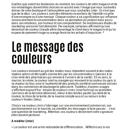
Quelles que soient les tendances du moment, les couleurs de votre magasin et de
vos emballages doivent être choisies en accord avec l’image que vous souhaitez
donner de votre boutique et l’atmosphère que vous souhaitez créer. Ce n’est pas
que de la déco. Les couleurs sont des éléments essentiels de l’identité visuelle
d’une enseigne ou d’une marque. Chaque couleur a sa signification qui influence
inconsciemment le consommateur dans sa perception du produit mais aussi
dans ses émotions, son humeur et son comportement. De nombreuses études de
marketing sensoriel l’ont démontré. Par exemple, certaines affirment qu’une
devanture de couleur chaude attire davantage le client dans le magasin et qu’un
espace de paiement rouge ou orange favorise les achats d’impulsion. *
Le message des
couleurs
Les couleurs évoluent au gré des modes mais répondent souvent à des codes-
repères admis et décryptés comme tels par les consommateurs (pensez à la
croix verte des pharmacies qui renvoie à l’univers de la santé). En ce sens, le
marron, le crème, la couleur miel ou orangée qui renvoient à la couleur du pain, à
la chaleur du four, voire à l’authenticité des produits ont été et sont encore utilisés
dans les commerces de boulangerie-pâtisserie. Toutefois, d’autres usages
s’affichent aujourd’hui : emploi de couleurs vives (rose fuchsia) ou acidulées
(vert anis de la dernière décennie), retour à des teintes pastel (au-delà de la
couleur, le choix de la teinte, de la nuance compte aussi) ou recours à des
couleurs froides (bleu).
Choisir sa couleur, c’est s’interroger sur son environnement commercial, son
positionnement sur le marché, sa clientèle, les messages à faire passer… : c’est
une question de marketing. Attention, vos couleurs deviennent votre signature :
elles doivent perdurer.
A méditer (inter)
« La couleur est une arme redoutable de différenciation… Réfléchissez à vos