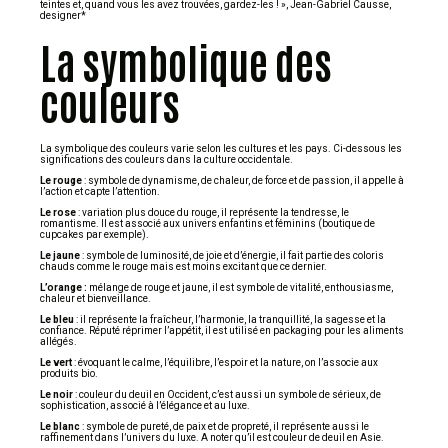
teintes et, quand vous les avez trouvées, gardez-les ! », Jean-Gabriel Causse,
designer*
La symbolique des
couleurs
La symbolique des couleurs varie selon les cultures et les pays. Ci-dessous les
significations des couleurs dans la culture occidentale.
Le rouge
: symbole de dynamisme, de chaleur, de force et de passion, il appelle à
l’action et capte l’attention.
Le rose
: variation plus douce du rouge, il représente la tendresse, le
romantisme. Il est associé aux univers enfantins et féminins (boutique de
cupcakes par exemple).
Le jaune
: symbole de luminosité, de joie et d’énergie, il fait partie des coloris
chauds comme le rouge mais est moins excitant que ce dernier.
L’orange :
mélange de rouge et jaune, il est symbole de vitalité, enthousiasme,
chaleur et bienveillance.
Le bleu
: il représente la fraîcheur, l’harmonie, la tranquillité, la sagesse et la
confiance. Réputé réprimer l’appétit, il est utilisé en packaging pour les aliments
allégés.
Le vert
: évoquant le calme, l’équilibre, l’espoir et la nature, on l’associe aux
produits bio.
Le noir
: couleur du deuil en Occident, c’est aussi un symbole de sérieux, de
sophistication, associé à l’élégance et au luxe.
Le blanc
: symbole de pureté, de paix et de propreté, il représente aussi le
raffinement dans l’univers du luxe. A noter qu’il est couleur de deuil en Asie.