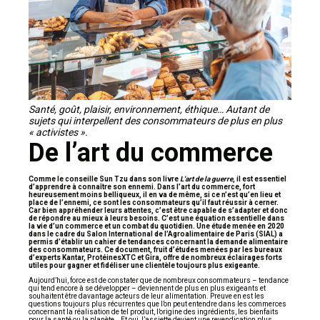
Santé, goût, plaisir, environnement, éthique… Autant de
sujets qui interpellent des consommateurs de plus en plus
« activistes ».
De l’art du commerce
Comme le conseille Sun Tzu dans son livre
L’art de la guerre
, il est essentiel
d’apprendre à connaître son ennemi. Dans l’art du commerce, fort
heureusement moins belliqueux, il en va de même, si ce n’est qu’en lieu et
place de l’ennemi, ce sont les consommateurs qu’il faut réussir à cerner.
Car bien appréhender leurs attentes, c’est être capable de s’adapter et donc
de répondre au mieux à leurs besoins. C’est une équation essentielle dans
la vie d’un commerce et un combat du quotidien. Une étude menée en 2020
dans le cadre du Salon International de l’Agroalimentaire de Paris (SIAL) a
permis d’établir un cahier de tendances concernant la demande alimentaire
des consommateurs. Ce document, fruit d’études menées par les bureaux
d’experts Kantar, ProtéinesXTC et Gira, offre de nombreux éclairages forts
utiles pour gagner et fidéliser une clientèle toujours plus exigeante.
Aujourd’hui, force est de constater que de nombreux consommateurs – tendance
qui tend encore à se développer – deviennent de plus en plus exigeants et
souhaitent être davantage acteurs de leur alimentation. Preuve en est les
questions toujours plus récurrentes que l’on peut entendre dans les commerces
concernant la réalisation de tel produit, l’origine des ingrédients, les bienfaits
pour la santé ou la planète… Et oui, l’assiette devient une revendication plus