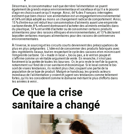
Désormais, le consommateur sait que derrière l’alimentation se jouent
également de grands enjeux environnementaux et sociétaux et qu’il a le pouvoir
d’agir en choisissant ce qu’il mange. Ainsi, 64 % des Français interrogées
estiment que bien choisir son alimentation est un engagement environnemental
et 34% ont déjà adopté au moins un changement radical de comportement. Ainsi,
15 % d’entre eux ont réduit leur consommation d’aliments ayant une empreinte
carbone élevée, 8 % refusent dorénavant d’acheter des aliments emballés dans
du plastique, 14 % ont arrêté d’acheter ou de consommer certains produits
alimentaires pour des raisons éthiques et environnementales, et 13 % déclarent
boycotter certaines marques alimentaires pour des raisons de controverses
environnementales.
À l’inverse, le sourcing et les circuits courts deviennent des préoccupations de
plus en plus prégnantes. L’idée est de consommer des produits fabriqués avec
des ingrédients locaux, tout en respectant le cycle des saisons et en minimisant
l’empreinte carbone. Ce « made in local », bio ou pas, a le vent en poupe et
s’affirme comme un véritable argument de vente. En revanche, il n’est pas
forcément à la portée de toutes les bourses. Or, le prix reste le nerf de la guerre,
notamment sur fond de crise sanitaire et économique. Si le local comme le bio
sont de vraies tendances, ils restent plus cher, coupant une partie de la
population de ce type de produit. Malgré ce handicap, les grands acteurs
mondiaux de l’alimentation y croient et jugent ses tendances comme tellement
fortes, qu’ils les considèrent comme le domaine méritant le plus d’efforts dans
les années à venir…
Ce que la crise
sanitaire a changé