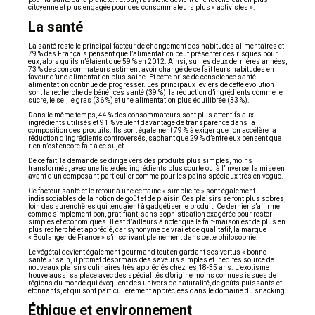
citoyenne et plus engagée pour des consommateurs plus « activistes ».
La santé
La santé reste le principal facteur de changement des habitudes alimentaires et
79 % des Français pensent que l’alimentation peut présenter des risques pour
eux, alors qu’ils n’étaient que 59 % en 2012. Ainsi, sur les deux dernières années,
73 % des consommateurs estiment avoir changé de ce fait leurs habitudes en
faveur d’une alimentation plus saine. Et cette prise de conscience santé-
alimentation continue de progresser. Les principaux leviers de cette évolution
sont la recherche de bénéfices santé (39 %), la réduction d’ingrédients comme le
sucre, le sel, le gras (36 %) et une alimentation plus équilibrée (33 %).
Dans le même temps, 44 % des consommateurs sont plus attentifs aux
ingrédients utilisés et 91 % veulent davantage de transparence dans la
composition des produits. Ils sont également 79 % à exiger que l’on accélère la
réduction d’ingrédients controversés, sachant que 29 % d’entre eux pensent que
rien n’est encore fait à ce sujet…
De ce fait, la demande se dirige vers des produits plus simples, moins
transformés, avec une liste des ingrédients plus courte ou, à l’inverse, la mise en
avant d’un composant particulier comme pour les pains spéciaux très en vogue.
Ce facteur santé et le retour à une certaine « simplicité » sont également
indissociables de la notion de goût et de plaisir. Ces plaisirs se font plus sobres,
loin des surenchères qui tendaient à gadgétiser le produit. Ce dernier s’affirme
comme simplement bon, gratifiant, sans sophistication exagérée pour rester
simples et économiques. Il est d’ailleurs à noter que le fait-maison est de plus en
plus recherché et apprécié, car synonyme de vrai et de qualitatif, la marque
« Boulanger de France » s’inscrivant pleinement dans cette philosophie.
Le végétal devient également gourmand tout en gardant ses vertus « bonne
santé » : sain, il promet désormais des saveurs simples et inédites source de
nouveaux plaisirs culinaires très appréciés chez les 18-35 ans. L’exotisme
trouve aussi sa place avec des spécialités d’origine moins connues issues de
régions du monde qui évoquent des univers de naturalité, de goûts puissants et
étonnants, et qui sont particulièrement appréciées dans le domaine du snacking.
Éthique et environnement