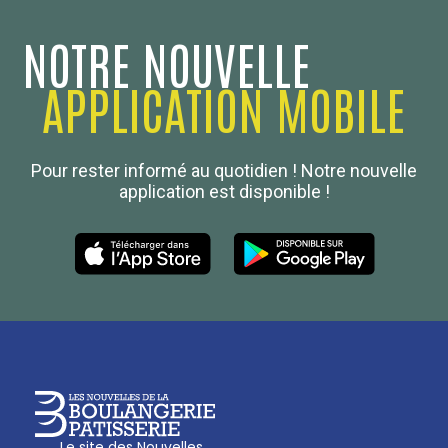
NOTRE NOUVELLE
APPLICATION MOBILE
Confédération Nationale
Pour rester informé au quotidien ! Notre nouvelle
Boulanger de France
application est disponible !
Les Nouvelles de la Boulangerie-Pâtisserie Française
27, av d’Eylau - 75782 Paris Cédex 16
Tél :
01 53 70 16 25
Qui sommes-nous
sotal@boulangerie.org
Le site des Nouvelles