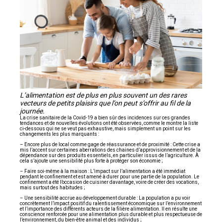
L’alimentation est de plus en plus souvent un des rares
vecteurs de petits plaisirs que l’on peut s’offrir au fil de la
journée.
La crise sanitaire de la Covid-19 a bien sûr des incidences sur ces grandes
tendances et de nouvelles évolutions ont été observées, comme le montre la liste
ci-dessous qui ne se veut pas exhaustive, mais simplement un point sur les
changements les plus marquants :
– Encore plus de local comme gage de réassurance et de proximité : Cette crise a
mis l’accent sur certaines aberrations des chaines d’approvisionnement et de la
dépendance sur des produits essentiels, en particulier issus de l’agriculture. À
cela s’ajoute une sensibilité plus forte à protéger son économie ;
– Faire soi-même à la maison : L’impact sur l’alimentation a été immédiat
pendant le confinement et est amené à durer pour une partie de la population. Le
confinement a été l’occasion de cuisiner davantage, voire de créer des vocations,
mais surtout des habitudes ;
– Une sensibilité accrue au développement durable : La population a pu voir
concrètement l’impact positif du ralentissement économique sur l’environnement
et l’importance des différents acteurs de la filière alimentation. Il en résulte une
conscience renforcée pour une alimentation plus durable et plus respectueuse de
l’environnement, du bien-être animal et des individus ;