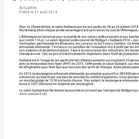
Actualités
Publié le 21 août 2014
Pour sa 25ème édition, le salon Südback ouvrira ses portes du 18 au 24 octobre 2014 
Wurtenberg attire chaque année davantage d’artisans venus du sud de l’Allemagne, a
L’Allemagne est reconnue pour la qualité de ses salons professionnels et ses habita
jour contre 116 g). Le salon régional professionnel de Stuttgart « Südback 2014 », q
limitrophes, par exemple les Alsaciens, les Lorrains ou les Francs-Comtois. Ce rendez-
artisanale allemande. C’est aussi un carrefour de l’innovation mis à profit par les ar
lors d’ateliers et de démonstrations. Face à la concurrence des industriels, les boulang
chaude assise. Ceci au prix d’investissements importants dans l’outil de production et
Südback est à l’image de ces particularités d’établissements qui emploient 20 personn
avec la restauration hors foyer (RHF) en 2013. Cette année, le salon Südback , qui ré
de réfrigération pour faire face aux hausses des tarifs de l’énergie. Autre préoccupat
En 2013, la boulangerie artisanale allemande, qui emploie aujourd’hui 283 800 personne
commerces au total et par une baisse sensible du nombre d’apprentis issus pourtant
un résultat global de 13,18 milliards d’euros. Pour autant, la boulangerie allemande 
euros à 1001 000 euros en moyenne par boulangerie.
Le salon Südback est facilement accessible en arrivant par l’aéroport de Stuttgart qui off
www.suedback.de
).