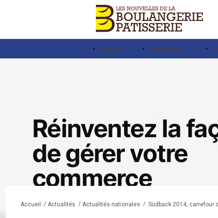
Actualités
Rencontre avec…
Ju
/
/
/
Südback 2014, carrefour d
Accueil
Actualités
Actualités nationales