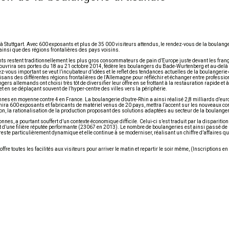
à Stuttgart. Avec 600 exposants et plus de 35 000 visiteurs attendus, le rendez-vous de la boulange
insi que des régions frontalières des pays voisins.
nts restent traditionnellement les plus gros consommateurs de pain d’Europe juste devant les fran
ui ouvrira ses portes du 18 au 21 octobre 2014, fédère les boulangers du Bade-Wurtenberg et au-delà
vous important se veut l’incubateur d’idées et le reflet des tendances actuelles de la boulangerie e
tisans des différentes régions frontalières de l’Allemagne pour réfléchir et échanger entre professi
ers allemands ont choisi très tôt de diversifier leur offre en se frottant à la restauration rapide et 
 en se déplaçant souvent de l’hyper-centre des villes vers la périphérie.
es en moyenne contre 4 en France. La boulangerie d’outre-Rhin a ainsi réalisé 2,8 milliards d’euros
unira 600 exposants et fabricants de matériel venus de 20 pays, mettra l’accent sur les nouveaux con
ion, la rationalisation de la production proposant des solutions adaptées au secteur de la boulanger
s, a pourtant souffert d’un contexte économique difficile. Celui-ci s’est traduit par la disparition
 d’une filière réputée performante (23067 en 2013). Le nombre de boulangeries est ainsi passé d
reste particulièrement dynamique et elle continue à se moderniser, réalisant un chiffre d’affaires q
re toutes les facilités aux visiteurs pour arriver le matin et repartir le soir même, (Inscriptions en l