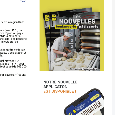
rie de la région Bade-
çais (avec 150 g par
 des régions et pays
t de la pâtisserie
onnels de la boulangerie
à la restauration
 de chiffre d’affaires
cepts d’exploitation et
ie.
 définitive de 504
e 13666 à 13171, pour
ui est passé de 962 000
igne avec tarif réduit :
NOTRE NOUVELLE
APPLICATON
EST DISPONIBLE !