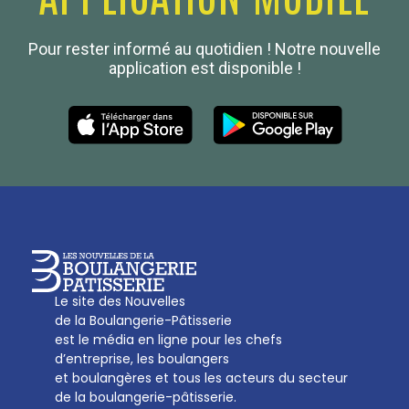
Confédération Nationale
Pour rester informé au quotidien ! Notre nouvelle
Boulanger de France
application est disponible !
Les Nouvelles de la Boulangerie-Pâtisserie Française
27, av d’Eylau - 75782 Paris Cédex 16
Tél :
01 53 70 16 25
Qui sommes-nous
sotal@boulangerie.org
Le site des Nouvelles
de la Boulangerie-Pâtisserie
est le média en ligne pour les chefs
d’entreprise, les boulangers
et boulangères et tous les acteurs du secteur
de la boulangerie-pâtisserie.