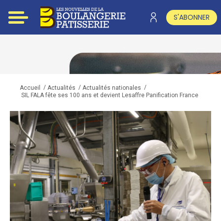
S'ABONNER
/
/
/
Accueil
Actualités
Actualités nationales
SIL FALA fête ses 100 ans et devient Lesaffre Panification France