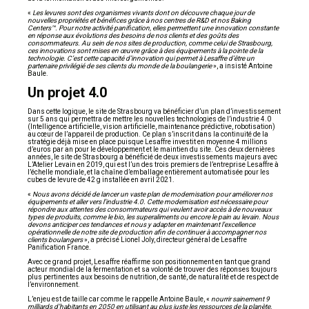
«
Les levures sont des organismes vivants dont on découvre chaque jour de
nouvelles propriétés et bénéfices grâce à nos centres de R&D et nos Baking
Centers™. Pour notre activité panification, elles permettent une innovation constante
en réponse aux évolutions des besoins de nos clients et des goûts des
consommateurs. Au sein de nos sites de production, comme celui de Strasbourg,
ces innovations sont mises en œuvre grâce à des équipements à la pointe de la
technologie. C’est cette capacité d’innovation qui permet à Lesaffre d’être un
partenaire privilégié de ses clients du monde de la boulangerie
», a insisté Antoine
Baule.
Un projet 4.0
Dans cette logique, le site de Strasbourg va bénéficier d’un plan d’investissement
sur 5 ans qui permettra de mettre les nouvelles technologies de l’industrie 4.0
(Intelligence artificielle, vision artificielle, maintenance prédictive, robotisation)
au cœur de l’appareil de production. Ce plan s’inscrit dans la continuité de la
stratégie déjà mise en place puisque Lesaffre investit en moyenne 4 millions
d’euros par an pour le développement et le maintien du site. Ces deux dernières
années, le site de Strasbourg a bénéficié de deux investissements majeurs avec
L’Atelier Levain en 2019, qui est l’un des trois premiers de l’entreprise Lesaffre à
l’échelle mondiale, et la chaîne d’emballage entièrement automatisée pour les
cubes de levure de 42 g installée en avril 2021.
«
Nous avons décidé de lancer un vaste plan de modernisation pour améliorer nos
équipements et aller vers l’industrie 4.0. Cette modernisation est nécessaire pour
répondre aux attentes des consommateurs qui veulent avoir accès à de nouveaux
types de produits, comme le bio, les superaliments ou encore le pain au levain. Nous
devons anticiper ces tendances et nous y adapter en maintenant l’excellence
opérationnelle de notre site de production afin de continuer à accompagner nos
clients boulangers
», a précisé Lionel Joly, directeur général de Lesaffre
Panification France.
Avec ce grand projet, Lesaffre réaffirme son positionnement en tant que grand
acteur mondial de la fermentation et sa volonté de trouver des réponses toujours
plus pertinentes aux besoins de nutrition, de santé, de naturalité et de respect de
l’environnement.
L’enjeu est de taille car comme le rappelle Antoine Baule, «
nourrir sainement 9
milliards d’habitants en 2050 en utilisant au plus juste les ressources de la planète,