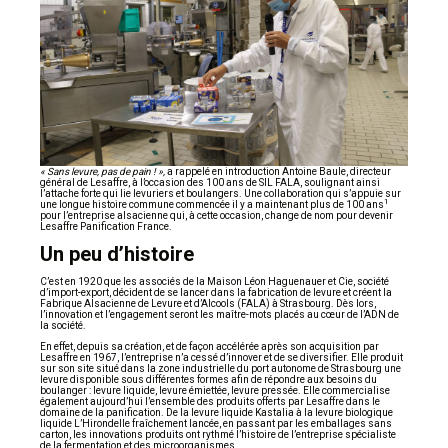
« Sans levure, pas de pain ! »,
a rappelé en introduction Antoine Baule, directeur
général de Lesaffre, à l’occasion des 100 ans de SIL FALA, soulignant ainsi
l’attache forte qui lie levuriers et boulangers. Une collaboration qui s’appuie sur
1
une longue histoire commune commencée il y a maintenant plus de 100 ans
pour l’entreprise alsacienne qui, à cette occasion, change de nom pour devenir
Lesaffre Panification France.
Un peu d’histoire
C’est en 1920 que les associés de la Maison Léon Haguenauer et Cie, société
d’import-export, décident de se lancer dans la fabrication de levure et créent la
Fabrique Alsacienne de Levure et d’Alcools (FALA) à Strasbourg. Dès lors,
l’innovation et l’engagement seront les maître-mots placés au cœur de l’ADN de
la société.
En effet, depuis sa création, et de façon accélérée après son acquisition par
Lesaffre en 1967, l’entreprise n’a cessé d’innover et de se diversifier. Elle produit
sur son site situé dans la zone industrielle du port autonome de Strasbourg une
levure disponible sous différentes formes afin de répondre aux besoins du
boulanger : levure liquide, levure émiettée, levure pressée. Elle commercialise
également aujourd’hui l’ensemble des produits offerts par Lesaffre dans le
domaine de la panification. De la levure liquide Kastalia à la levure biologique
liquide L’Hirondelle fraîchement lancée, en passant par les emballages sans
carton, les innovations produits ont rythmé l’histoire de l’entreprise spécialiste
de la fermentation et des microorganismes.