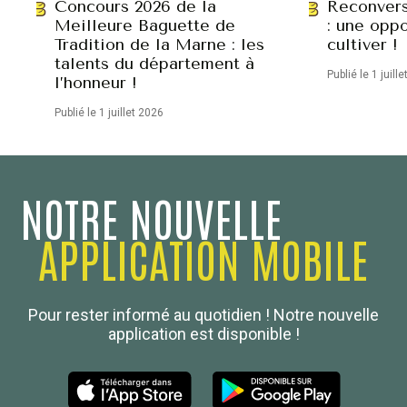
Concours 2026 de la
Reconvers
Meilleure Baguette de
: une oppo
Tradition de la Marne : les
cultiver !
talents du département à
Publié le 1 juill
l’honneur !
Publié le 1 juillet 2026
NOTRE NOUVELLE
APPLICATION MOBILE
Confédération Nationale
Pour rester informé au quotidien ! Notre nouvelle
Boulanger de France
application est disponible !
Les Nouvelles de la Boulangerie-Pâtisserie Française
27, av d’Eylau - 75782 Paris Cédex 16