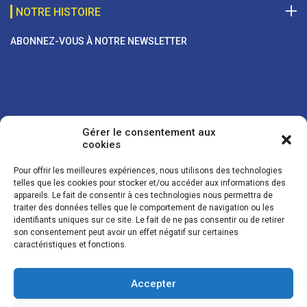
NOTRE HISTOIRE
ABONNEZ-VOUS À NOTRE NEWSLETTER
Gérer le consentement aux
cookies
Pour offrir les meilleures expériences, nous utilisons des technologies
telles que les cookies pour stocker et/ou accéder aux informations des
appareils. Le fait de consentir à ces technologies nous permettra de
traiter des données telles que le comportement de navigation ou les
Vos coordonnées sont uniquement utilisées pour vous envoyer des
identifiants uniques sur ce site. Le fait de ne pas consentir ou de retirer
lettres d'information sur nos activités. Vous pouvez à tout moment
son consentement peut avoir un effet négatif sur certaines
utiliser le lien de désinscription figurant dans la lettre d'information.
caractéristiques et fonctions.
Accepter
© LES NOUVELLES DE LA BOULANGERIE - Tous droits réservés - Réalisation :
Josh Digital