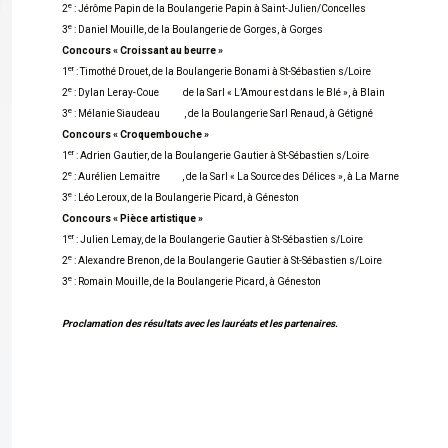
e
2
: Jérôme Papin de la Boulangerie Papin à Saint-Julien/Concelles
e
3
: Daniel Mouille, de la Boulangerie de Gorges, à Gorges
Concours « Croissant au beurre »
er
1
: Timothé Drouet, de la Boulangerie Bonami à St-Sébastien s/Loire
e
2
: Dylan Leray-Coue de la Sarl « L’Amour est dans le Blé », à Blain
e
3
: Mélanie Siaudeau , de la Boulangerie Sarl Renaud, à Gétigné
Concours « Croquembouche »
er
1
: Adrien Gautier, de la Boulangerie Gautier à St-Sébastien s/Loire
e
2
: Aurélien Lemaitre , de la Sarl « La Source des Délices », à La Marne
e
3
: Léo Leroux, de la Boulangerie Picard, à Géneston
Concours « Pièce artistique »
er
1
: Julien Lemay, de la Boulangerie Gautier à St-Sébastien s/Loire
e
2
: Alexandre Brenon, de la Boulangerie Gautier à St-Sébastien s/Loire
e
3
: Romain Mouille, de la Boulangerie Picard, à Géneston
Proclamation des résultats avec les lauréats et les partenaires.