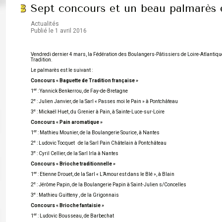
Sept concours et un beau palmarès 
Actualités
Publié le 1 avril 2016
Vendredi dernier 4 mars, la Fédération des Boulangers-Pâtissiers de Loire-Atlantique
Tradition.
Le palmarès est le suivant :
Concours « Baguette de Tradition française »
er
1
: Yannick Benkerrou, de Fay-de-Bretagne
e
2
: Julien Janvier, de la Sarl « Passes moi le Pain » à Pontchâteau
e
3
: Mickaël Huet, du Grenier à Pain, à Sainte-Luce-sur-Loire
Concours « Pain aromatique »
er
1
: Mathieu Mounier, de la Boulangerie Sourice, à Nantes
e
2
: Ludovic Tocquet de la Sarl Pain Châtelain à Pontchâteau
e
3
: Cyril Cellier, de la Sarl Irla à Nantes
Concours « Brioche traditionnelle »
er
1
: Etienne Drouet, de la Sarl « L’Amour est dans le Blé », à Blain
e
2
: Jérôme Papin, de la Boulangerie Papin à Saint-Julien s/Concelles
e
3
: Mathieu Guitteny , de la Grigonnais
Concours « Brioche fantaisie »
er
1
: Ludovic Bousseau, de Barbechat