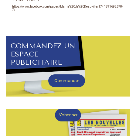
112015112210712
https://www.facebook.com/pages/Mairie%20de%20Deauville/17418916926784
7/
COMMANDEZ UN
ESPACE
PUBLICITAIRE
Commander
S'abonner