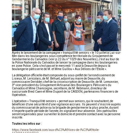
Après le lancement de la campagne « tranquillité seniors » le 10 juillet à Luc-sur-
Mer dans les boulangeries sous compétence territoriale du Groupement de
Gendarmerie du Calvados (voir p.22 du n°1029 des Nouvelles), c’est au tour de
la Police Nationale du Calvados de lancer la campagne dans les boulangeries
en zone Police. Cela s’est passé le mercredi 11 août à Deauville depuis la
boulangerie-pâtisserie de M. et Mme Guillou « Aux Délices de l’Etoile ».
La délégation officielle était composée du sous-préfet de l’arrondissement de
Lisieux, M. Lericolais, de M. Béhuet, adjoint au maire de Deauville, du
commissaire Deridder, chef de la circonscription de Deauville, de M. Lemonnier,
e
3
vice-président du Groupement Artisanal des Boulangers Pâtissiers du
Calvados et Mme Chancoigne, secrétaire, de M. Rebmann, directeur de
succursale Bred Caen et Mme Dupont de la CASDEN, partenaires financiers de
l’opération.
L’opération « Tranquillité seniors » permet aux seniors, qui le souhaitent, de
bénéficier d’une sécurité et d’une vigilance accrues. Ils peuvent s’inscrire auprès
du commissariat de police ou la brigade de gendarmerie la plus proche, durant
n’importe quelle période de l’année, en signalant leur absence. Des patrouilles
seront organisées pour surveiller le domicile et prendre contact avec la personne
inscrite.
Toutes les infos sur
:
https://www.facebook.com/aux-d%C3%A9lices-de-l%C3%A9toile-