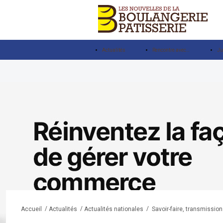
Actualités
Rencontre avec…
Ju
/
/
/
Savoir-faire, transmissio
Accueil
Actualités
Actualités nationales