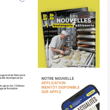
ngerie et de Pâtisserie
NOTRE NOUVELLE
 a été récompensé du
APPLICATION
er parmi les 10 élèves
BIENTÔT DISPONIBLE
age de formation
SUR APPLE