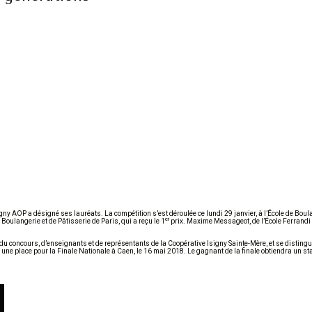
ny AOP a désigné ses lauréats. La compétition s’est déroulée ce lundi 29 janvier, à l’École de Boula
er
Boulangerie et de Pâtisserie de Paris, qui a reçu le 1
prix. Maxime Messageot, de l’École Ferrandi
u concours, d’enseignants et de représentants de la Coopérative Isigny Sainte-Mère, et se distingu
 une place pour la Finale Nationale à Caen, le 16 mai 2018. Le gagnant de la finale obtiendra un st