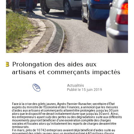
Prolongation des aides aux
artisans et commerçants impactés
Actualités
Publié le 15 juin 2019
Face à la crise des gilets jaunes, Agnès Pannier-Runacher, secrétaire d’État
auprès du ministre de l’Économie et des Finances, a annoncé que les mesures
d’aides aux artisans et commerçants allaient être prolongées jusqu’au 30 juin
alors que le dispositif ne devait initialement durer que jusqu’au 30 avril. Ainsi,
les entrepreneurs ayant subi des pertes ou des dégradations suite aux différents
mouvements pourront bénéficier d’une exonération complète des charges
sociales et fiscales alors qu’initialement les reports de charges devaient être
remboursés.
Fin mars, près de 10 742 entreprises avaient déjà bénéficié d’aides suite au
mouvement des gilets jaunes pour un montant estimé à 80 millions d’euros.