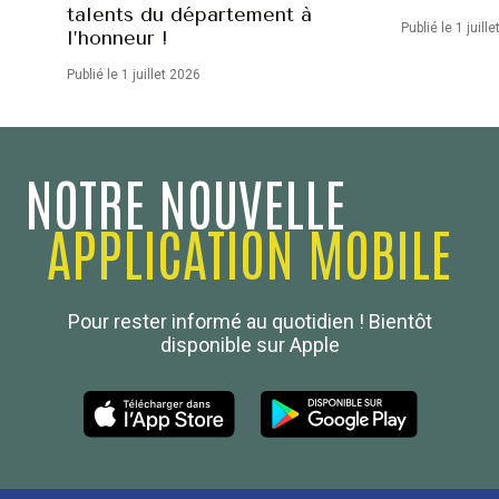
talents du département à
Publié le 1 juill
l’honneur !
Publié le 1 juillet 2026
NOTRE NOUVELLE
APPLICATION MOBILE
Confédération Nationale
Pour rester informé au quotidien ! Bientôt
Boulanger de France
disponible sur Apple
Les Nouvelles de la Boulangerie-Pâtisserie Française
27, av d’Eylau - 75782 Paris Cédex 16
Tél :
01 53 70 16 25
Qui sommes-nous
sotal@boulangerie.org