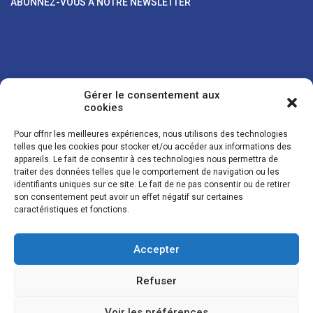
ABONNEZ-VOUS À NOTRE NEWSLETTER
Gérer le consentement aux
cookies
Pour offrir les meilleures expériences, nous utilisons des technologies
telles que les cookies pour stocker et/ou accéder aux informations des
appareils. Le fait de consentir à ces technologies nous permettra de
traiter des données telles que le comportement de navigation ou les
Vos coordonnées sont uniquement utilisées pour vous envoyer des
identifiants uniques sur ce site. Le fait de ne pas consentir ou de retirer
lettres d'information sur nos activités. Vous pouvez à tout moment
son consentement peut avoir un effet négatif sur certaines
utiliser le lien de désinscription figurant dans la lettre d'information.
caractéristiques et fonctions.
Accepter
© LES NOUVELLES DE LA BOULANGERIE - Tous droits réservés - Réalisation :
Josh Digital
Refuser
Plan du site
Mentions légales
Conditions de vente
Politique de confidentialité et de cookies
Voir les préférences