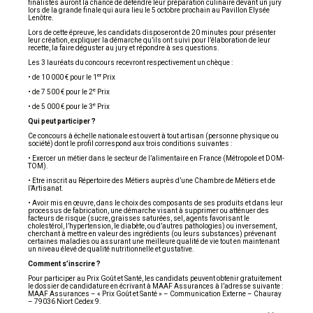
finalistes auront la chance de défendre leur préparation culinaire devant un jury
lors de la grande finale qui aura lieu le 5 octobre prochain au Pavillon Elysée
Lenôtre.
Lors de cette épreuve, les candidats disposeront de 20 minutes pour présenter
leur création, expliquer la démarche qu’ils ont suivi pour l’élaboration de leur
recette, la faire déguster au jury et répondre à ses questions.
Les 3 lauréats du concours recevront respectivement un chèque :
er
• de 10 000 € pour le 1
Prix
e
• de 7 500 € pour le 2
Prix
e
• de 5 000 € pour le 3
Prix
Qui peut participer ?
Ce concours à échelle nationale est ouvert à tout artisan (personne physique ou
société) dont le profil correspond aux trois conditions suivantes :
• Exercer un métier dans le secteur de l’alimentaire en France (Métropole et DOM-
TOM).
• Etre inscrit au Répertoire des Métiers auprès d’une Chambre de Métiers et de
l’Artisanat.
• Avoir mis en œuvre, dans le choix des composants de ses produits et dans leur
processus de fabrication, une démarche visant à supprimer ou atténuer des
facteurs de risque (sucre, graisses saturées, sel, agents favorisant le
cholestérol, l’hypertension, le diabète, ou d’autres pathologies) ou inversement,
cherchant à mettre en valeur des ingrédients (ou leurs substances) prévenant
certaines maladies ou assurant une meilleure qualité de vie tout en maintenant
un niveau élevé de qualité nutritionnelle et gustative.
Comment s’inscrire ?
Pour participer au Prix Goût et Santé, les candidats peuvent obtenir gratuitement
le dossier de candidature en écrivant à MAAF Assurances à l’adresse suivante :
MAAF Assurances – « Prix Goût et Santé » – Communication Externe – Chauray
– 79036 Niort Cedex 9.