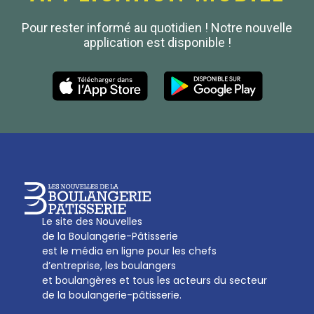
Confédération Nationale
Pour rester informé au quotidien ! Notre nouvelle
Boulanger de France
application est disponible !
Les Nouvelles de la Boulangerie-Pâtisserie Française
27, av d’Eylau - 75782 Paris Cédex 16
Tél :
01 53 70 16 25
Qui sommes-nous
sotal@boulangerie.org
Le site des Nouvelles
de la Boulangerie-Pâtisserie
est le média en ligne pour les chefs
d’entreprise, les boulangers
et boulangères et tous les acteurs du secteur
de la boulangerie-pâtisserie.