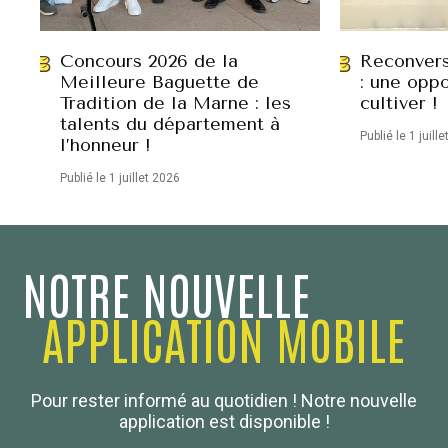
Concours 2026 de la
Reconvers
Meilleure Baguette de
: une oppo
Tradition de la Marne : les
cultiver !
talents du département à
Publié le 1 juill
l’honneur !
Publié le 1 juillet 2026
NOTRE NOUVELLE
APPLICATION MOBILE
Confédération Nationale
Pour rester informé au quotidien ! Notre nouvelle
Boulanger de France
application est disponible !