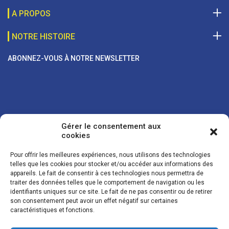
A PROPOS
NOTRE HISTOIRE
ABONNEZ-VOUS À NOTRE NEWSLETTER
Gérer le consentement aux
cookies
Pour offrir les meilleures expériences, nous utilisons des technologies
telles que les cookies pour stocker et/ou accéder aux informations des
appareils. Le fait de consentir à ces technologies nous permettra de
traiter des données telles que le comportement de navigation ou les
Vos coordonnées sont uniquement utilisées pour vous envoyer des
identifiants uniques sur ce site. Le fait de ne pas consentir ou de retirer
lettres d'information sur nos activités. Vous pouvez à tout moment
son consentement peut avoir un effet négatif sur certaines
utiliser le lien de désinscription figurant dans la lettre d'information.
caractéristiques et fonctions.