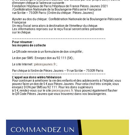
d’envoyer chèque à l’adresse suivante :
Fondation Hôpitaux de Paris/Hôpitaux de France Pièces Jaunes 2021
/Confédération Nationale de la Boulangerie-Pâtisserie Française
rue Scribe – 75009 Paris (Ordre du chèque : Pièces Jaunes)
Ajouter au dos du chèque : Confédération Nationale de la Boulangerie-Pâtisserie
Française
Un reçu fiscal sera alors à destination de l’émetteur du chèque.
Les informations reprises sur le reçu fiscal seront celles présentes
sur le chèque.
——————————————————————————————————————–
Pour résumer :
les moyens de collecte
Le QR code renvoie à un formulaire de don simplifié ;
Le don par SMS : Envoyez don au 92 111 (5€) ;
Le site Internet :
piècesjaunes.fr
;
Par chèque à l’ordre de Pièces Jaunes – 9 rue Scribe – 75009 Paris
——————————————————————————————————————–
L’appel aux dons vidéo/télévision
Pour continuer à améliorer la vie des enfants et des adolescents à l’hôpital, vous
pouvez faire un don de 5 € aux Pièces Jaunes. Pour cela c’est très simple, vous
envoyez DON par SMS au 92 111. Pour les dons supérieurs
à 5 €, rendez-vous sur le site
piecesjaunes.fr
. Vous pouvez également flasher
le QR Code Pièces Jaunes que vous trouverez dans vos boulangeries.
COMMANDEZ UN