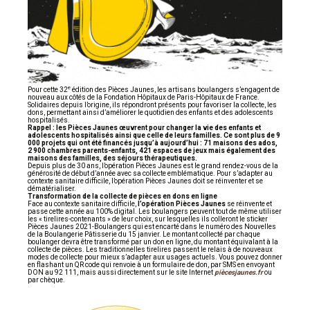
e
Pour cette 32
édition des Pièces Jaunes, les artisans boulangers s’engagent de
nouveau aux côtés de la Fondation Hôpitaux de Paris-Hôpitaux de France.
Solidaires depuis l’origine, ils répondront présents pour favoriser la collecte, les
dons, permettant ainsi d’améliorer le quotidien des enfants et des adolescents
hospitalisés.
Rappel : les Pièces Jaunes œuvrent pour changer la vie des enfants et
adolescents hospitalisés ainsi que celle de leurs familles. Ce sont plus de 9
000 projets qui ont été financés jusqu’à aujourd’hui : 71 maisons des ados,
2 900 chambres parents-enfants, 421 espaces de jeux mais également des
maisons des familles, des séjours thérapeutiques.
Depuis plus de 30 ans, l’opération Pièces Jaunes est le grand rendez-vous de la
générosité de début d’année avec sa collecte emblématique. Pour s’adapter au
contexte sanitaire difficile, l’opération Pièces Jaunes doit se réinventer et se
dématérialiser.
Transformation de la collecte de pièces en dons en ligne
Face au contexte sanitaire difficile,
l’opération Pièces Jaunes
se réinvente et
passe cette année au 100% digital. Les boulangers peuvent tout de même utiliser
les « tirelires-contenants » de leur choix, sur lesquelles ils colleront le sticker
Pièces Jaunes 2021-Boulangers qui est encarté dans le numéro des Nouvelles
de la Boulangerie Pâtisserie du 15 janvier. Le montant collecté par chaque
boulanger devra être transformé par un don en ligne, du montant équivalant à la
collecte de pièces. Les traditionnelles tirelires passent le relais à de nouveaux
modes de collecte pour mieux s’adapter aux usages actuels. Vous pouvez donner
en flashant un QR code qui renvoie à un formulaire de don, par SMS en envoyant
DON au 92 111, mais aussi directement sur le site Internet
piècesjaunes.fr
ou
par chèque.