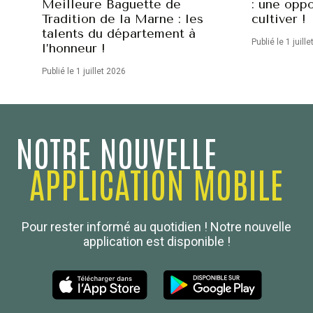
Meilleure Baguette de
: une oppo
Tradition de la Marne : les
cultiver !
talents du département à
Publié le 1 juill
l’honneur !
Publié le 1 juillet 2026
NOTRE NOUVELLE
APPLICATION MOBILE
Confédération Nationale
Pour rester informé au quotidien ! Notre nouvelle
Boulanger de France
application est disponible !
Les Nouvelles de la Boulangerie-Pâtisserie Française
27, av d’Eylau - 75782 Paris Cédex 16
Tél :
01 53 70 16 25
Qui sommes-nous