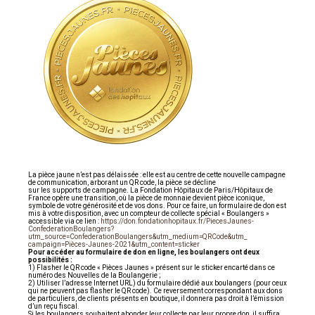
La pièce jaune n’est pas délaissée : elle est au centre de cette nouvelle campagne
de communication, arborant un QR code, la pièce se décline
sur les supports de campagne. La Fondation Hôpitaux de Paris/Hôpitaux de
France opère une transition, où la pièce de monnaie devient pièce iconique,
symbole de votre générosité et de vos dons. Pour ce faire, un formulaire de don est
mis à votre disposition, avec un compteur de collecte spécial « Boulangers »
accessible via ce lien :
https://don.fondationhopitaux.fr/PiecesJaunes-
ConfederationBoulangers?
utm_source=ConfederationBoulangers&utm_medium=QRCode&utm_
campaign=Pièces-Jaunes-2021&utm_content=sticker
Pour accéder au formulaire de don en ligne, les boulangers ont deux
possibilités :
1) Flasher le QR code « Pièces Jaunes » présent sur le sticker encarté dans ce
numéro des Nouvelles de la Boulangerie ;
2) Utiliser l’adresse Internet URL) du formulaire dédié aux boulangers (pour ceux
qui ne peuvent pas flasher le QR code). Ce reversement correspondant aux dons
de particuliers, de clients présents en boutique, il donnera pas droit à l’émission
d’un reçu fiscal.
Si les boulangers souhaitent abonder leur collecte par leur propre don, il suffira