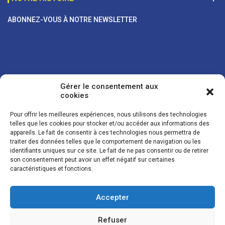
ABONNEZ-VOUS À NOTRE NEWSLETTER
Gérer le consentement aux
cookies
Pour offrir les meilleures expériences, nous utilisons des technologies
telles que les cookies pour stocker et/ou accéder aux informations des
appareils. Le fait de consentir à ces technologies nous permettra de
traiter des données telles que le comportement de navigation ou les
Vos coordonnées sont uniquement utilisées pour vous envoyer des
identifiants uniques sur ce site. Le fait de ne pas consentir ou de retirer
lettres d'information sur nos activités. Vous pouvez à tout moment
son consentement peut avoir un effet négatif sur certaines
utiliser le lien de désinscription figurant dans la lettre d'information.
caractéristiques et fonctions.
Accepter
© LES NOUVELLES DE LA BOULANGERIE - Tous droits réservés - Réalisation :
Josh Digital
Refuser
Plan du site
Mentions légales
Conditions de vente