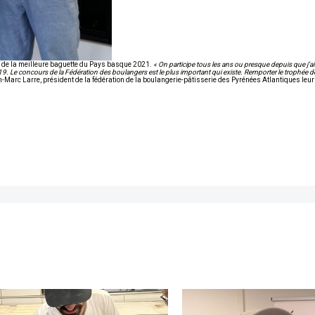
hée de la meilleure baguette du Pays basque 2021.
« On participe tous les ans ou presque depuis que j’ai
. Le concours de la Fédération des boulangers est le plus important qui existe. Remporter le trophée de
-Marc Larre, président de la fédération de la boulangerie-pâtisserie des Pyrénées Atlantiques leur