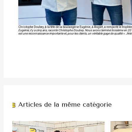
Christophe Doubey, à la tête de la boulangerie Eugénie, à Anglet, a remporté le trop
Eugénie, il y a cinq ans, raconte Christophe Doubey. Nous avons terminé troisième en 2019
est une reconnaissance importante et, pour les clients, un véritable gage de qualité ».
Jean
Articles de la même catégorie