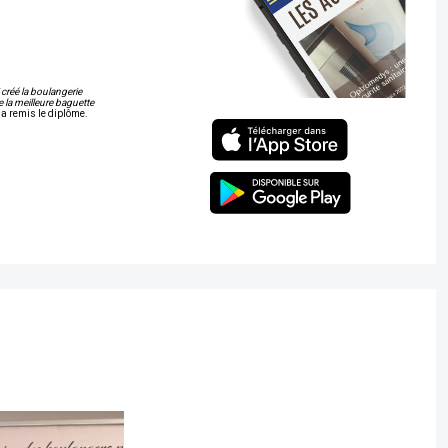
 créé la boulangerie
 la meilleure baguette
 a remis le diplôme.