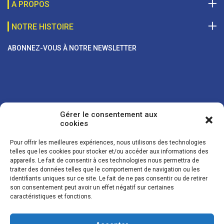
A PROPOS
NOTRE HISTOIRE
ABONNEZ-VOUS À NOTRE NEWSLETTER
Gérer le consentement aux
cookies
Pour offrir les meilleures expériences, nous utilisons des technologies
telles que les cookies pour stocker et/ou accéder aux informations des
appareils. Le fait de consentir à ces technologies nous permettra de
traiter des données telles que le comportement de navigation ou les
Vos coordonnées sont uniquement utilisées pour vous envoyer des
identifiants uniques sur ce site. Le fait de ne pas consentir ou de retirer
lettres d'information sur nos activités. Vous pouvez à tout moment
son consentement peut avoir un effet négatif sur certaines
utiliser le lien de désinscription figurant dans la lettre d'information.
caractéristiques et fonctions.