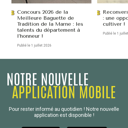
Concours 2026 de la
Reconvers
Meilleure Baguette de
: une oppo
Tradition de la Marne : les
cultiver !
talents du département à
Publié le 1 juill
l’honneur !
Publié le 1 juillet 2026
NOTRE NOUVELLE
APPLICATION MOBILE
Confédération Nationale
Pour rester informé au quotidien ! Notre nouvelle
Boulanger de France
application est disponible !