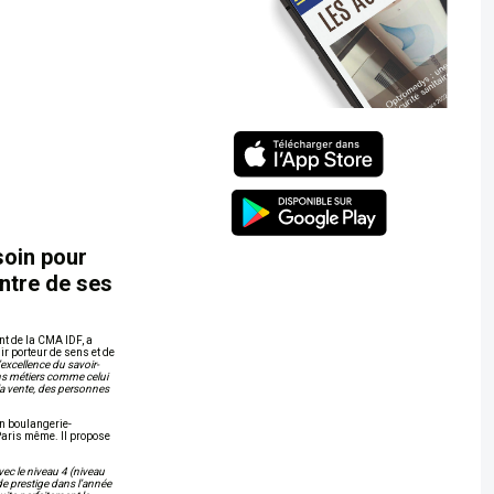
soin pour
entre de ses
nt de la CMA IDF, a
ir porteur de sens et de
’excellence du savoir-
ains métiers comme celui
 la vente, des personnes
 en boulangerie-
 Paris même. Il propose
avec le niveau 4 (niveau
de prestige dans l’année