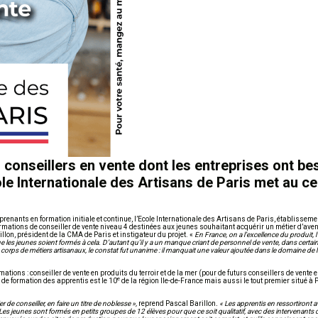
conseillers en vente dont les entreprises ont be
ole Internationale des Artisans de Paris met au c
enants en formation initiale et continue, l’Ecole Internationale des Artisans de Paris, établisseme
ormations de conseiller de vente niveau 4 destinées aux jeunes souhaitant acquérir un métier d’aven
llon, président de la CMA de Paris et instigateur du projet. «
En France, on a l’excellence du produit, l
t que les jeunes soient formés à cela. D’autant qu’il y a un manque criant de personnel de vente, dans cert
s corps de métiers artisanaux, le constat fut unanime : il manquait une valeur ajoutée dans le domaine de
rmations : conseiller de vente en produits du terroir et de la mer (pour de futurs conseillers de vente
e
e de formation des apprentis est le 10
de la région Ile-de-France mais aussi le tout premier situé à
r de conseiller, en faire un titre de noblesse »,
reprend Pascal Barillon
. « Les apprentis en ressortiront 
Les jeunes sont formés en petits groupes de 12 élèves pour que ce soit qualitatif, avec des intervenants 