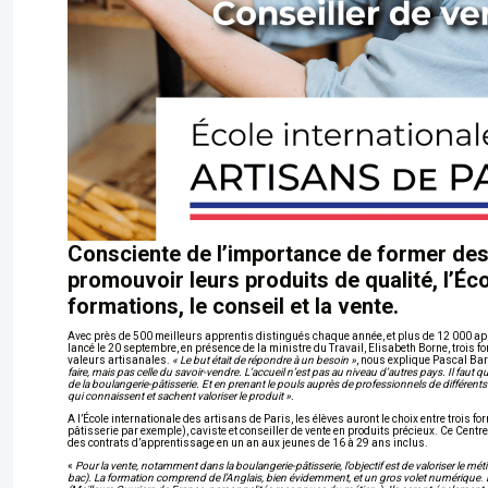
Consciente de l’importance de former des 
promouvoir leurs produits de qualité, l’Éc
formations, le conseil et la vente.
Avec près de 500 meilleurs apprentis distingués chaque année, et plus de 12 000 appr
lancé le 20 septembre, en présence de la ministre du Travail, Elisabeth Borne, trois f
valeurs artisanales.
« Le but était de répondre à un besoin »
, nous explique Pascal Bari
faire, mais pas celle du savoir-vendre. L’accueil n’est pas au niveau d’autres pays. Il fau
de la boulangerie-pâtisserie. Et en prenant le pouls auprès de professionnels de différent
qui connaissent et sachent valoriser le produit
».
A l’École internationale des artisans de Paris, les élèves auront le choix entre trois fo
pâtisserie par exemple), caviste et conseiller de vente en produits précieux. Ce Centr
des contrats d’apprentissage en un an aux jeunes de 16 à 29 ans inclus.
«
Pour la vente, notamment dans la boulangerie-pâtisserie, l’objectif est de valoriser le métie
bac). La formation comprend de l’Anglais, bien évidemment, et un gros volet numérique
.