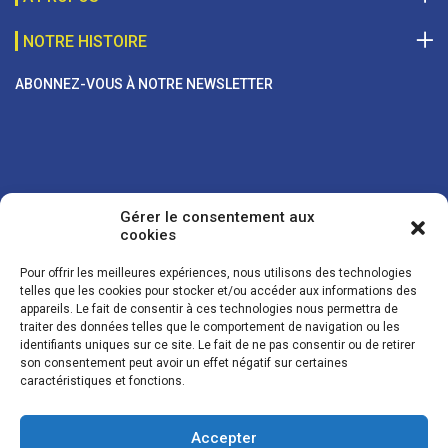
NOTRE HISTOIRE
ABONNEZ-VOUS À NOTRE NEWSLETTER
Gérer le consentement aux
cookies
Pour offrir les meilleures expériences, nous utilisons des technologies
telles que les cookies pour stocker et/ou accéder aux informations des
appareils. Le fait de consentir à ces technologies nous permettra de
traiter des données telles que le comportement de navigation ou les
Vos coordonnées sont uniquement utilisées pour vous envoyer des
identifiants uniques sur ce site. Le fait de ne pas consentir ou de retirer
lettres d'information sur nos activités. Vous pouvez à tout moment
son consentement peut avoir un effet négatif sur certaines
utiliser le lien de désinscription figurant dans la lettre d'information.
caractéristiques et fonctions.
Accepter
© LES NOUVELLES DE LA BOULANGERIE - Tous droits réservés - Réalisation :