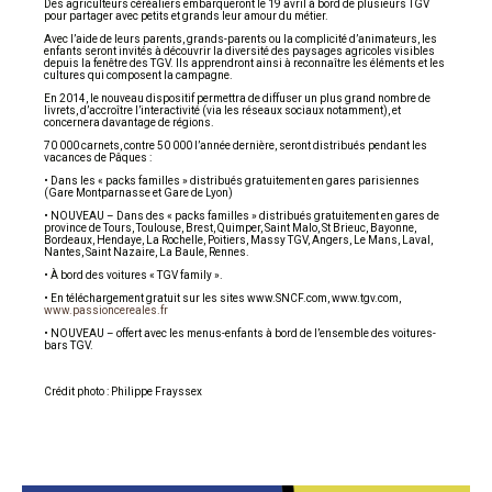
Des agriculteurs céréaliers embarqueront le 19 avril à bord de plusieurs TGV
pour partager avec petits et grands leur amour du métier.
Avec l’aide de leurs parents, grands-parents ou la complicité d’animateurs, les
enfants seront invités à découvrir la diversité des paysages agricoles visibles
depuis la fenêtre des TGV. Ils apprendront ainsi à reconnaître les éléments et les
cultures qui composent la campagne.
En 2014, le nouveau dispositif permettra de diffuser un plus grand nombre de
livrets, d’accroître l’interactivité (via les réseaux sociaux notamment), et
concernera davantage de régions.
70 000 carnets, contre 50 000 l’année dernière, seront distribués pendant les
vacances de Pâques :
• Dans les « packs familles » distribués gratuitement en gares parisiennes
(Gare Montparnasse et Gare de Lyon)
• NOUVEAU – Dans des « packs familles » distribués gratuitement en gares de
province de Tours, Toulouse, Brest, Quimper, Saint Malo, St Brieuc, Bayonne,
Bordeaux, Hendaye, La Rochelle, Poitiers, Massy TGV, Angers, Le Mans, Laval,
Nantes, Saint Nazaire, La Baule, Rennes.
• À bord des voitures « TGV family ».
• En téléchargement gratuit sur les sites www.SNCF.com, www.tgv.com,
www.passioncereales.fr
• NOUVEAU – offert avec les menus-enfants à bord de l’ensemble des voitures-
bars TGV.
Crédit photo : Philippe Frayssex