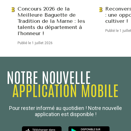
Concours 2026 de la
Reconvers
Meilleure Baguette de
: une oppo
Tradition de la Marne : les
cultiver !
talents du département à
Publié le 1 juill
l’honneur !
Publié le 1 juillet 2026
NOTRE NOUVELLE
APPLICATION MOBILE
Confédération Nationale
Pour rester informé au quotidien ! Notre nouvelle
Boulanger de France
application est disponible !
Les Nouvelles de la Boulangerie-Pâtisserie Française