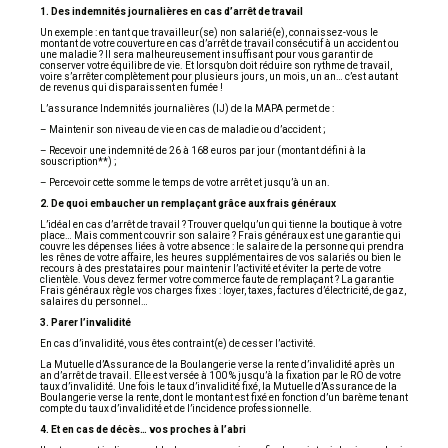
1. Des indemnités journalières en cas d’arrêt de travail
Un exemple : en tant que travailleur(se) non salarié(e), connaissez-vous le
montant de votre couverture en cas d’arrêt de travail consécutif à un accident ou
une maladie ? Il sera malheureusement insuffisant pour vous garantir de
conserver votre équilibre de vie. Et lorsqu’on doit réduire son rythme de travail,
voire s’arrêter complètement pour plusieurs jours, un mois, un an… c’est autant
de revenus qui disparaissent en fumée !
L’assurance Indemnités journalières (IJ) de la MAPA permet de :
– Maintenir son niveau de vie en cas de maladie ou d’accident ;
– Recevoir une indemnité de 26 à 168 euros par jour (montant défini à la
souscription**) ;
– Percevoir cette somme le temps de votre arrêt et jusqu’à un an.
2. De quoi embaucher un remplaçant grâce aux frais généraux
L’idéal en cas d’arrêt de travail ? Trouver quelqu’un qui tienne la boutique à votre
place… Mais comment couvrir son salaire ? Frais généraux est une garantie qui
couvre les dépenses liées à votre absence : le salaire de la personne qui prendra
les rênes de votre affaire, les heures supplémentaires de vos salariés ou bien le
recours à des prestataires pour maintenir l’activité et éviter la perte de votre
clientèle. Vous devez fermer votre commerce faute de remplaçant ? La garantie
Frais généraux règle vos charges fixes : loyer, taxes, factures d’électricité, de gaz,
salaires du personnel…
3. Parer l’invalidité
En cas d’invalidité, vous êtes contraint(e) de cesser l’activité.
La Mutuelle d’Assurance de la Boulangerie verse la rente d’invalidité après un
an d’arrêt de travail. Elle est versée à 100 % jusqu’à la fixation par le RO de votre
taux d’invalidité. Une fois le taux d’invalidité fixé, la Mutuelle d’Assurance de la
Boulangerie verse la rente, dont le montant est fixé en fonction d’un barème tenant
compte du taux d’invalidité et de l’incidence professionnelle.
4. Et en cas de décès… vos proches à l’abri