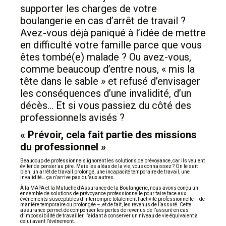
supporter les charges de votre
boulangerie en cas d’arrêt de travail ?
Avez-vous déjà paniqué à l’idée de mettre
en difficulté votre famille parce que vous
êtes tombé(e) malade ? Ou avez-vous,
comme beaucoup d’entre nous, « mis la
tête dans le sable » et refusé d’envisager
les conséquences d’une invalidité, d’un
décès… Et si vous passiez du côté des
professionnels avisés ?
« Prévoir, cela fait partie des missions
du professionnel »
Beaucoup de professionnels ignorent les solutions de prévoyance, car ils veulent
éviter de penser au pire. Mais les aléas de la vie, vous connaissez ? On le sait
bien, un arrêt de travail prolongé, une incapacité temporaire de travail, une
invalidité… ça n’arrive pas qu’aux autres.
À la MAPA et la Mutuelle d’Assurance de la Boulangerie, nous avons conçu un
ensemble de solutions de prévoyance professionnelle pour faire face aux
événements susceptibles d’interrompre totalement l’activité professionnelle – de
manière temporaire ou prolongée –, et de fait, les revenus de l’assuré. Cette
assurance permet de compenser les pertes de revenus de l’assuré en cas
d’impossibilité de travailler, l’aidant à conserver un niveau de vie équivalent à
celui avant l’événement.