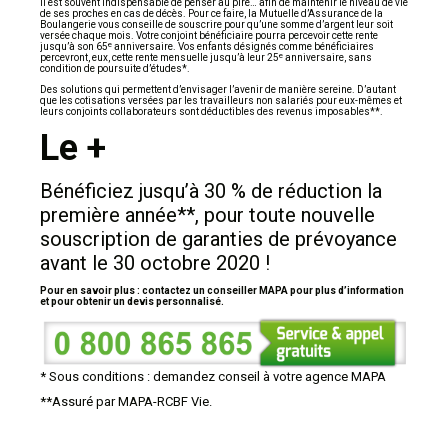
Il est souvent indispensable de penser au pire… afin de maintenir le niveau de vie
de ses proches en cas de décès. Pour ce faire, la Mutuelle d’Assurance de la
Boulangerie vous conseille de souscrire pour qu’une somme d’argent leur soit
versée chaque mois. Votre conjoint bénéficiaire pourra percevoir cette rente
e
jusqu’à son 65
anniversaire. Vos enfants désignés comme bénéficiaires
e
percevront, eux, cette rente mensuelle jusqu’à leur 25
anniversaire, sans
condition de poursuite d’études*.
Des solutions qui permettent d’envisager l’avenir de manière sereine. D’autant
que les cotisations versées par les travailleurs non salariés pour eux-mêmes et
leurs conjoints collaborateurs sont déductibles des revenus imposables**.
Le +
Bénéficiez jusqu’à 30 % de réduction la
première année**, pour toute nouvelle
souscription de garanties de prévoyance
avant le 30 octobre 2020 !
Pour en savoir plus : contactez un conseiller MAPA pour plus d’information
et pour obtenir un devis personnalisé.
* Sous conditions : demandez conseil à votre agence MAPA
**Assuré par MAPA-RCBF Vie.