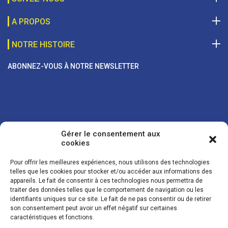
A PROPOS
NOTRE HISTOIRE
ABONNEZ-VOUS À NOTRE NEWSLETTER
Gérer le consentement aux
cookies
Pour offrir les meilleures expériences, nous utilisons des technologies
telles que les cookies pour stocker et/ou accéder aux informations des
appareils. Le fait de consentir à ces technologies nous permettra de
traiter des données telles que le comportement de navigation ou les
Vos coordonnées sont uniquement utilisées pour vous envoyer des
identifiants uniques sur ce site. Le fait de ne pas consentir ou de retirer
lettres d'information sur nos activités. Vous pouvez à tout moment
son consentement peut avoir un effet négatif sur certaines
utiliser le lien de désinscription figurant dans la lettre d'information.
caractéristiques et fonctions.