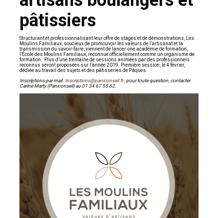
artisans boulangers et
pâtissiers
Structurant et professionnalisant leur offre de stages et de démonstrations, Les
Moulins Familiaux, soucieux de promouvoir les valeurs de l’artisanat et la
transmission du savoir-faire, viennent de lancer une académie de formation,
l’École des Moulins Familiaux, reconnue officiellement comme un organisme de
formation. Plus d’une trentaine de sessions animées par des professionnels
reconnus seront proposées sur l’année 2019. Première session, le 4 février,
dédiée au travail des sujets et des pâtisseries de Pâques.
Inscriptions par mail :
inscriptions@paniconseil.fr
; pour toute question, contacter
Carine Marty (Paniconseil) au 01 34 67 55 62.