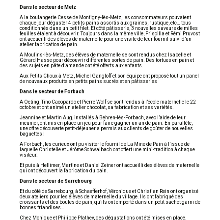
Dans le secteur de Metz
A la boulangerie Cesse de Monti­gny-lès-Metz, les consommateurs pouvaient
chaque jour déguster 4 petits pains assortis aux graines, rustique, etc… tous
conditionnés dans un petit filet. Et côté pâtisserie, 3 nouvelles saveurs de milles
feuilles étaient à découvrir. Toujours dans la même ville, Pris­cilla et Rémi Pruvost
ont accueilli des élèves de maternelle pour une visite de leur fournil suivi d’un
ate­lier fabrication de pain.
A Moulins-lès-Metz, des élèves de maternelle se sont rendus chez Isabelle et
Gérard Hasse pour découvrir différentes sortes de pain. Des tortues en pain et
des sujets en pâte d’amande ont été offerts aux enfants.
Aux Petits Choux à Metz, Michel Gangloff et son équipe ont proposé tout un panel
de nouveaux produits en petits pains sucrés et en pâtisseries
Dans le secteur de Forbach
A Oeting, Tino Cacopardo et Pierre Wolf se sont rendus à l’école maternelle le 22
octobre et ont animé un atelier chocolat, sa fabri­cation et ses variétés.
Jeannine et Martin Aug, installés à Behren-lès-Forbach, avec l’aide de leur
meunier, ont mis en place un jeu pour faire gagner un an de pain. En parallèle,
une offre découverte petit-déjeuner a permis aux clients de goûter de nouvelles
baguettes !
A Forbach, les curieux ont pu visiter le fournil de La Mine de Pain à l’issue de
laquelle Christelle et Jérôme Schwalbach ont offert une mini-tradition à chaque
visiteur.
Et puis à Hellimer, Martine et Daniel Zeiner ont accueilli des élèves de maternelle
qui ont découvert la fabrication du pain.
Dans le secteur de Sarrebourg
Et du côté de Sarrebourg, à Schaefferhof, Véronique et Christian Rein ont organisé
deux ateliers pour les élèves de maternelle du village. Ils ont fabriqué des
croissants et des boules de pain, qu’ils ont emporté dans un petit sachet garni de
bonnes friandises…
Chez Monique et Philippe Plathey, des dégustations ont été mises en place.