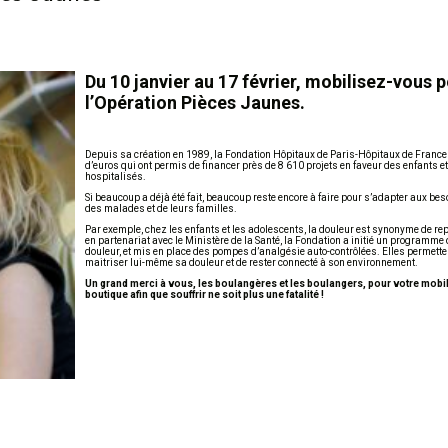
Du 10 janvier au 17 février, mobilisez-vous 
l’Opération Pièces Jaunes.
Depuis sa création en 1989, la Fondation Hôpitaux de Paris-Hôpitaux de France 
d’euros qui ont permis de financer près de 8 610 projets en faveur des enfants e
hospitalisés.
Si beaucoup a déjà été fait, beaucoup reste encore à faire pour s’adapter aux bes
des malades et de leurs familles.
Par exemple, chez les enfants et les adolescents, la douleur est synonyme de rep
en partenariat avec le Ministère de la Santé, la Fondation a initié un programme d
douleur, et mis en place des pompes d’analgésie auto-contrôlées. Elles permetten
maitriser lui-même sa douleur et de rester connecté à son environnement.
Un grand merci à vous, les boulangères et les boulangers, pour votre mobi
boutique afin que souffrir ne soit plus une fatalité !