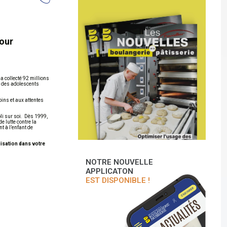
pour
a collecté 92 millions
t des adolescents
oins et aux attentes
li sur soi. Dès 1999,
e lutte contre la
t à l’enfant de
lisation dans votre
NOTRE NOUVELLE
APPLICATON
EST DISPONIBLE !