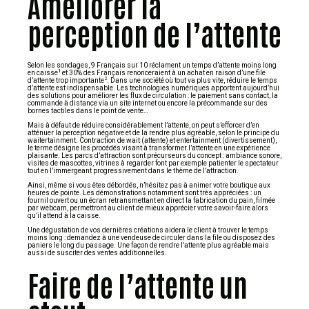
Améliorer la
perception de l’attente
Selon les sondages, 9 Français sur 10 réclament un temps d’attente moins long
1
en caisse
et 30% des Français renonceraient à un achat en raison d’une file
2
d’attente trop importante
. Dans une société où tout va plus vite, réduire le temps
d’attente est indispensable. Les technologies numériques apportent aujourd’hui
des solutions pour améliorer les flux de circulation : le paiement sans contact, la
commande à distance via un site internet ou encore la précommande sur des
bornes tactiles dans le point de vente…
Mais à défaut de réduire considérablement l’attente, on peut s’efforcer d’en
atténuer la perception négative et de la rendre plus agréable, selon le principe du
waitertainment. Contraction de wait (attente) et entertainment (divertissement),
le terme désigne les procédés visant à transformer l’attente en une expérience
plaisante. Les parcs d’attraction sont précurseurs du concept : ambiance sonore,
visites de mascottes, vitrines à regarder font par exemple patienter le spectateur
tout en l’immergeant progressivement dans le thème de l’attraction.
Ainsi, même si vous êtes débordés, n’hésitez pas à animer votre boutique aux
heures de pointe. Les démonstrations notamment sont très appréciées : un
fournil ouvert ou un écran retransmettant en direct la fabrication du pain, filmée
par webcam, permettront au client de mieux apprécier votre savoir-faire alors
qu’il attend à la caisse.
Une dégustation de vos dernières créations aidera le client à trouver le temps
moins long : demandez à une vendeuse de circuler dans la file ou disposez des
paniers le long du passage. Une façon de rendre l’attente plus agréable mais
aussi de susciter des ventes additionnelles.
Faire de l’attente un