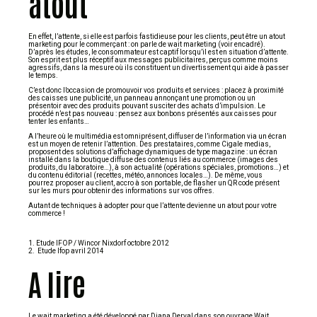
atout
En effet, l’attente, si elle est parfois fastidieuse pour les clients, peut être un atout
marketing pour le commerçant : on parle de wait marketing (voir encadré).
D’après les études, le consommateur est captif lorsqu’il est en situation d’attente.
Son esprit est plus réceptif aux messages publicitaires, perçus comme moins
agressifs, dans la mesure où ils constituent un divertissement qui aide à passer
le temps.
C’est donc l’occasion de promouvoir vos produits et services : placez à proximité
des caisses une publicité, un panneau annonçant une promotion ou un
présentoir avec des produits pouvant susciter des achats d’impulsion. Le
procédé n’est pas nouveau : pensez aux bonbons présentés aux caisses pour
tenter les enfants…
A l’heure où le multimédia est omniprésent, diffuser de l’information via un écran
est un moyen de retenir l’attention. Des prestataires, comme Cigale medias,
proposent des solutions d’affichage dynamiques de type magazine : un écran
installé dans la boutique diffuse des contenus liés au commerce (images des
produits, du laboratoire…), à son actualité (opérations spéciales, promotions…) et
du contenu éditorial (recettes, météo, annonces locales…). De même, vous
pourrez proposer au client, accro à son portable, de flasher un QR code présent
sur les murs pour obtenir des informations sur vos offres.
Autant de techniques à adopter pour que l’attente devienne un atout pour votre
commerce !
1. Etude IFOP / Wincor Nixdorf octobre 2012
2. Etude Ifop avril 2014
A lire
Le wait marketing a été développé par Diana Derval dans son ouvrage Wait