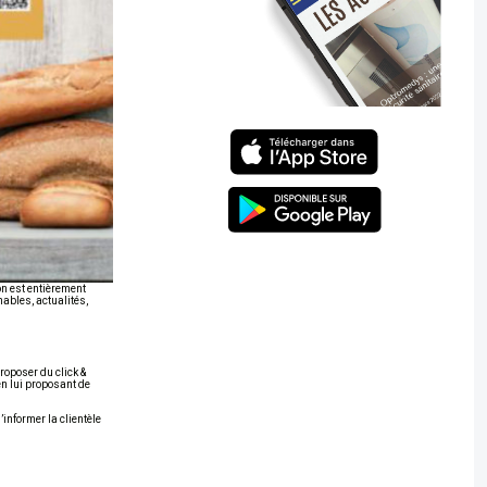
on est entièrement
nables, actualités,
roposer du click &
 en lui proposant de
informer la clientèle