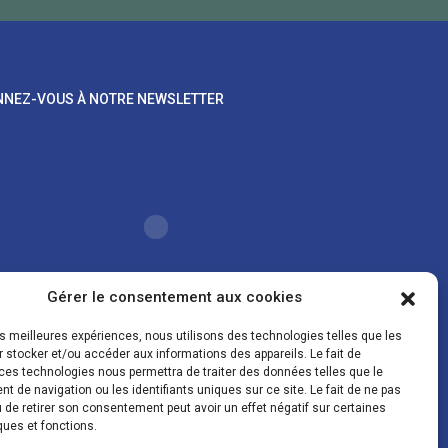
NEZ-VOUS À NOTRE NEWSLETTER
Gérer le consentement aux cookies
les meilleures expériences, nous utilisons des technologies telles que les
oordonnées sont uniquement utilisées pour vous
 stocker et/ou accéder aux informations des appareils. Le fait de
er des lettres d'information sur nos activités. Vous
ces technologies nous permettra de traiter des données telles que le
z à tout moment utiliser le lien de désinscription figurant
 de navigation ou les identifiants uniques sur ce site. Le fait de ne pas
la lettre d'information.
 de retirer son consentement peut avoir un effet négatif sur certaines
ques et fonctions.