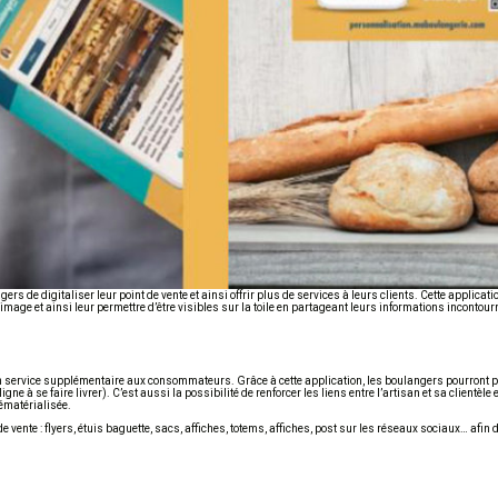
 de digitaliser leur point de vente et ainsi offrir plus de services à leurs clients. Cette applicati
image et ainsi leur permettre d’être visibles sur la toile en partageant leurs informations incontour
un service supplémentaire aux consommateurs. Grâce à cette application, les boulangers pourront p
e à se faire livrer). C’est aussi la possibilité de renforcer les liens entre l’artisan et sa clientèle
dématérialisée.
nte : flyers, étuis baguette, sacs, affiches, totems, affiches, post sur les réseaux sociaux… afin d’