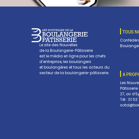
TOUS N
Confédéra
Le site des Nouvelles
Boulanger
de la Boulangerie-Pâtisserie
est le média en ligne pour les chefs
d’entreprise, les boulangers
et boulangères et tous les acteurs du
secteur de la boulangerie-pâtisserie.
A PROP
Les Nouve
Pâtisserie
27, av d’E
Tél :
01 53 
sotal@bou