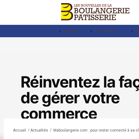
Actualités
Rencontre avec…
Ju
/
/
Maboulangerie.com : pour rester connecté à sa cl
Accueil
Actualités