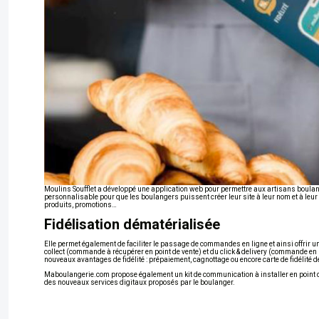
Moulins Soufflet a développé une application web pour permettre aux artisans boulangers
personnalisable pour que les boulangers puissent créer leur site à leur nom et à leur 
produits, promotions…
Fidélisation dématérialisée
Elle permet également de faciliter le passage de commandes en ligne et ainsi offrir 
collect (commande à récupérer en point de vente) et du click & delivery (commande en lign
nouveaux avantages de fidélité : prépaiement, cagnottage ou encore carte de fidélité 
Maboulangerie.com propose également un kit de communication à installer en point de ve
des nouveaux services digitaux proposés par le boulanger.