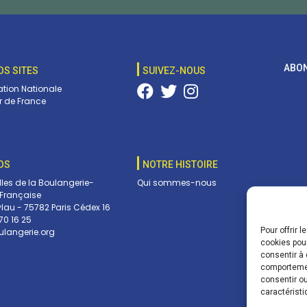
ABON
OS SITES
SUIVEZ-NOUS
tion Nationale
 de France
OS
NOTRE HISTOIRE
lles de la Boulangerie-
Qui sommes-nous
 Française
ylau - 75782 Paris Cédex 16
70 16 25
Pour offrir 
langerie.org
Vos c
cookies pour
envoy
consentir à 
pouve
comportement
dans 
consentir ou
caractéristi