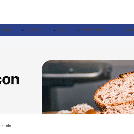
ridique
Savoir-faire
Santé
Petites annonces
Boutique
ientèle