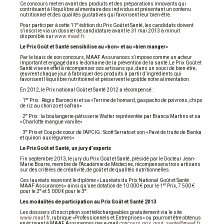
Ce concours met en avant des produits et des préparations innovants qui
contribuent à l’équilibre alimentaire des individus et présentant un contenu
nutritionnel et des qualités gustatives qui favorisent leur bien-être.
e
Pour participer à cette 11
édition du Prix Goût et Santé, les candidats doivent
s’inscrire via un dossier de candidature avant le 31 mai 2013 à minuit
disponible sur
www.maaf.fr
.
Le Prix Goût et Santé sensibilise au «bon» et au «bien manger»
Par le biais de son concours, MAAF Assurances s’impose comme un acteur
important et engagé dans le domaine de la prévention de la santé.Le Prix Goût et
Santé vise en effet à récompenser ces artisans qui, dans un souci de bien-être,
œuvrent chaque jour à fabriquer des produits à partir d’ingrédients qui
favorisent l’équilibre nutritionnel et préservent le goûtde notre alimentation.
En 2012, le Prix national Goût et Santé 2012 a récompensé :
er
· 1
Prix : Régis Baroncini et sa «Terrine de homard, gaspacho de poivrons, chips
de riz au chorizo et safran»
e
· 2
Prix : la boulangerie-pâtisserie Walter représentée par Bianca Martins et sa
«Charlotte mangue vanille»
e
· 3
Prix et Coup de cœur de l’APCIG : Scott Serrato et son «Pavé de truite de Banka
et quinori aux légumes»
Le Prix Goût et Santé, un jury d’experts
Fin septembre 2013, le jury du Prix Goût et Santé, présidé par le Docteur Jean-
Marie Bourre, membre de l’Académie de Médecine, récompensera trois artisans
sur des critères de créativité, de goût et de qualités nutritionnelles.
Ces lauréats recevront le diplôme «Lauréats du Prix National Goût et Santé
er
MAAF Assurances» ainsi qu’une dotation de 10 000 € pour le 1
Prix, 7 500 €
e
e
pour le 2
et 5 000 € pour le 3
.
Les modalités de participation au Prix Goût et Santé 2013
Les dossiers d’inscription sont téléchargeables gratuitement via le site
www.maaf.fr
, rubrique «Professionnels et Entreprises» ou pourront être obtenus
en écrivant à MAAF Assurances par e-mail
concours.prix_gout_sante@maaf.fr