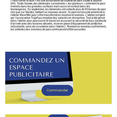
« Pain contre la faim » est une association de collecte de pain située à Sautron
(44). Toute l’année, des bénévoles surnommés « les glaneurs » collectent le pain
invendu dans les grandes surfaces mais aussi et surtout dans les
boulangeries. En septembre, les bénévoles ont collecté plus de 90 tonnes de pain
rien que sur Nantes, battant un nouveau record. Ce pain est ensuite acheminé à
l’atelier Bara’Mel pour y être transformé en mouture et revendu. L’atelier est géré
par l’association Trajet qui emploie des salariés en réinsertion. Tout a été pensé
dans l’atelier pour poursuivre le travail en assurant la sécurité de tous (protocole
d’arrivée avec des horaires décalés, mise en place d’équipement de protection
individuelle, sens de circulation dans l’atelier). Pendant ce nouveau confinement,
les collectes des invendus de pain continueront d’être assurées.
COMMANDEZ UN
ESPACE
PUBLICITAIRE
Commander