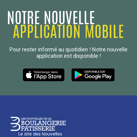
NOTRE NOUVELLE
APPLICATION MOBILE
Confédération Nationale
Pour rester informé au quotidien ! Notre nouvelle
Boulanger de France
application est disponible !
Les Nouvelles de la Boulangerie-Pâtisserie Française
27, av d’Eylau - 75782 Paris Cédex 16
Tél :
01 53 70 16 25
Qui sommes-nous
sotal@boulangerie.org
Le site des Nouvelles