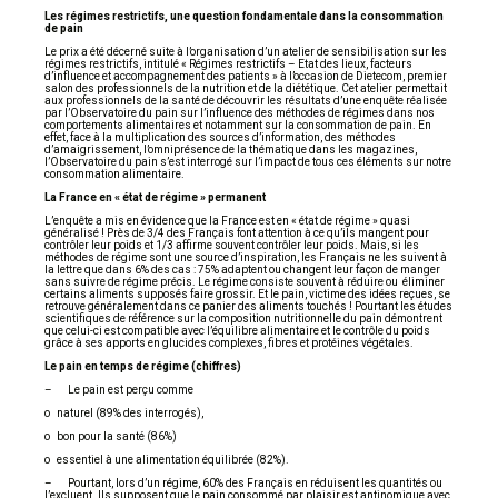
Les régimes restrictifs, une question fondamentale dans la consommation
de pain
Le prix a été décerné suite à l’organisation d’un atelier de sensibilisation sur les
régimes restrictifs, intitulé « Régimes restrictifs – Etat des lieux, facteurs
d’influence et accompagnement des patients » à l’occasion de Dietecom, premier
salon des professionnels de la nutrition et de la diététique. Cet atelier permettait
aux professionnels de la santé de découvrir les résultats d’une enquête réalisée
par l’Observatoire du pain sur l’influence des méthodes de régimes dans nos
comportements alimentaires et notamment sur la consommation de pain. En
effet, face à la multiplication des sources d’information, des méthodes
d’amaigrissement, l’omniprésence de la thématique dans les magazines,
l’Observatoire du pain s’est interrogé sur l’impact de tous ces éléments sur notre
consommation alimentaire.
La France en « état de régime » permanent
L’enquête a mis en évidence que la France est en « état de régime » quasi
généralisé ! Près de 3/4 des Français font attention à ce qu’ils mangent pour
contrôler leur poids et 1/3 affirme souvent contrôler leur poids. Mais, si les
méthodes de régime sont une source d’inspiration, les Français ne les suivent à
la lettre que dans 6% des cas : 75% adaptent ou changent leur façon de manger
sans suivre de régime précis. Le régime consiste souvent à réduire ou éliminer
certains aliments supposés faire grossir. Et le pain, victime des idées reçues, se
retrouve généralement dans ce panier des aliments touchés ! Pourtant les études
scientifiques de référence sur la composition nutritionnelle du pain démontrent
que celui-ci est compatible avec l’équilibre alimentaire et le contrôle du poids
grâce à ses apports en glucides complexes, fibres et protéines végétales.
Le pain en temps de régime (chiffres)
– Le pain est perçu comme
o naturel (89% des interrogés),
o bon pour la santé (86%)
o essentiel à une alimentation équilibrée (82%).
– Pourtant, lors d’un régime, 60% des Français en réduisent les quantités ou
l’excluent. Ils supposent que le pain consommé par plaisir est antinomique avec