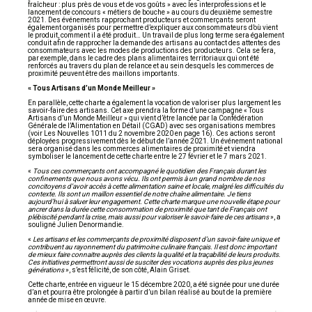
fraîcheur : plus près de vous et de vos goûts » avec les interprofessions et le
lancement de concours « métiers de bouche » au cours du deuxième semestre
2021. Des événements rapprochant producteurs et commerçants seront
également organisés pour permettre d’expliquer aux consommateurs d’où vient
le produit, comment il a été produit… Un travail de plus long terme sera également
conduit afin de rapprocher la demande des artisans au contact des attentes des
consommateurs avec les modes de productions des producteurs. Cela se fera,
par exemple, dans le cadre des plans alimentaires territoriaux qui ont été
renforcés au travers du plan de relance et au sein desquels les commerces de
proximité peuvent être des maillons importants.
« Tous Artisans d’un Monde Meilleur »
En parallèle, cette charte a également la vocation de valoriser plus largement les
savoir-faire des artisans. Cet axe prendra la forme d’une campagne « Tous
Artisans d’un Monde Meilleur » qui vient d’être lancée par la Confédération
Générale de l’Alimentation en Détail (CGAD) avec ses organisations membres
(voir Les Nouvelles 1011 du 2 novembre 2020 en page 16). Ces actions seront
déployées progressivement dès le début de l’année 2021. Un événement national
sera organisé dans les commerces alimentaires de proximité et viendra
symboliser le lancement de cette charte entre le 27 février et le 7 mars 2021.
«
Tous ces commerçants ont accompagné le quotidien des Français durant les
confinements que nous avons vécu. Ils ont permis à un grand nombre de nos
concitoyens d’avoir accès à cette alimentation saine et locale, malgré les difficultés du
contexte. Ils sont un maillon essentiel de notre chaîne alimentaire. Je tiens
aujourd’hui à saluer leur engagement. Cette charte marque une nouvelle étape pour
ancrer dans la durée cette consommation de proximité que tant de Français ont
plébiscité pendant la crise, mais aussi pour valoriser le savoir-faire de ces artisans
», a
souligné Julien Denormandie.
«
Les artisans et les commerçants de proximité disposent d’un savoir-faire unique et
contribuent au rayonnement du patrimoine culinaire français. Il est donc important
de mieux faire connaitre auprès des clients la qualité et la traçabilité de leurs produits.
Ces initiatives permettront aussi de susciter des vocations auprès des plus jeunes
générations
», s’est félicité, de son côté, Alain Griset.
Cette charte, entrée en vigueur le 15 décembre 2020, a été signée pour une durée
d’an et pourra être prolongée à partir d’un bilan réalisé au bout de la première
année de mise en œuvre.