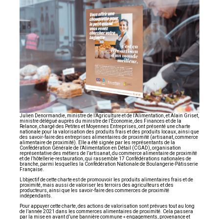
Julien Denormandie, ministre de l’Agriculture et de l’Alimentation, et Alain Griset,
ministre délégué auprès du ministre de l’Économie, des Finances et de la
Relance, chargé des Petites et Moyennes Entreprises, ont présenté une charte
nationale pour la valorisation des produits frais et des produits locaux, ainsi que
des savoir-faire des entreprises alimentaires de proximité (artisanat, commerce
alimentaire de proximité). Elle a été signée par les représentants de la
Confédération Générale de l’Alimentation en Détail (CGAD), organisation
représentative des métiers de l’artisanat, du commerce alimentaire de proximité
et de l’hôtellerie-restauration, qui rassemble 17 Confédérations nationales de
branche, parmi lesquelles la Confédération Nationale de Boulangerie-Pâtisserie
Française.
L’objectif de cette charte est de promouvoir les produits alimentaires frais et de
proximité, mais aussi de valoriser les terroirs des agriculteurs et des
producteurs, ainsi que les savoir-faire des commerces de proximité
indépendants.
Pour appuyer cette charte, des actions de valorisation sont prévues tout au long
de l’année 2021 dans les commerces alimentaires de proximité. Cela passera
par la mise en avant d’une bannière commune « engagements, provenance et