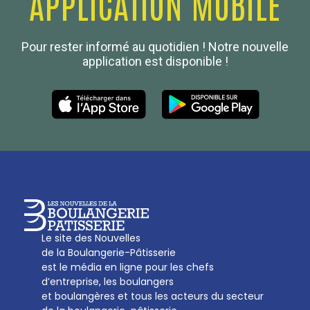
APPLICATION MOBILE
Confédération Nationale
Pour rester informé au quotidien ! Notre nouvelle
Boulanger de France
application est disponible !
Les Nouvelles de la Boulangerie-Pâtisserie Française
27, av d’Eylau - 75782 Paris Cédex 16
Tél :
01 53 70 16 25
Qui sommes-nous
sotal@boulangerie.org
Le site des Nouvelles
de la Boulangerie-Pâtisserie
est le média en ligne pour les chefs
d’entreprise, les boulangers
et boulangères et tous les acteurs du secteur