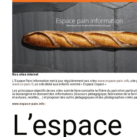
Nos sites internet
L’Espace Pain Information met à jour régulièrement ses sites
www.espace-pain.info
, site
www.co-pain.fr
, un site dédié aux enfants nommé « Espace Copain »
Les principaux objectifs de ces sites sont de faire connaître la filière du pain et en particul
la boulangerie en donnant des informations (discours pédagogique, fabrication de la farin
et astuces, recettes, …) et proposer des outils pédagogiques et des photographies créés par
www.espace-pain.info
:
L’espace