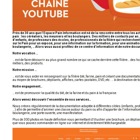
Près de 30 ans que l’Espace Pain Information est né de la rencontre entre tous les acte
pain : les céréaliers, les meuniers et les boulangers. Des milliers de contacts par an
d’enfants, de professeurs des écoles, de professionnels de la filière qui recherchen
sur le Pain pour un exposé, pour une information sur la formation, pour une animati
boulangerie, … Alors vous aussi profitez de ce centre d’information et de notre doc
Notre vocation …
… est de faire découvrir au plus grand nombre ce qui se cache derrière cette filière… des 
métiers, des produits.
Notre mission …
… est de vous aider en renseignant sur la filière blé, farine, pain et créant une documentatio
au moyen de brochures, dépliants, affiches, cartes postales, DVD, etc. … à destination de t
Notre engagement…
… est de promouvoir la qualité du blé, de la farine et du pain à la française.
Alors venez découvrir l’ensemble de nos services…
Nous créons régulièrement de la documentation adaptée à différentes cibles (enfants, pro
…) afin de permettre d’animer une classe autour du pain ou afin d’apporter de l’informati
boulangerie, une porte-ouverte, une manifestation.
Plus de 300 photos en haute définition vous permettant d’illustrer une brochure, un déplian
que vous pouvez commander en ligne sur internet et directement téléchargeable.