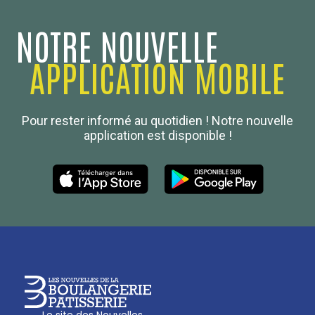
NOTRE NOUVELLE
APPLICATION MOBILE
Confédération Nationale
Pour rester informé au quotidien ! Notre nouvelle
Boulanger de France
application est disponible !
Les Nouvelles de la Boulangerie-Pâtisserie Française
27, av d’Eylau - 75782 Paris Cédex 16
Tél :
01 53 70 16 25
Qui sommes-nous
sotal@boulangerie.org
Le site des Nouvelles