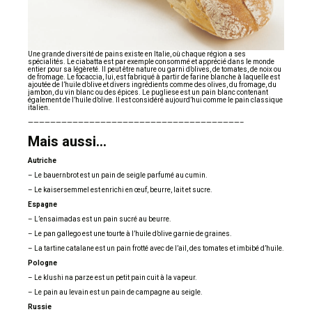
Une grande diversité de pains existe en Italie, où chaque région a ses
spécialités. Le ciabatta est par exemple consommé et apprécié dans le monde
entier pour sa légèreté. Il peut être nature ou garni d’olives, de tomates, de noix ou
de fromage. Le focaccia, lui, est fabriqué à partir de farine blanche à laquelle est
ajoutée de l’huile d’olive et divers ingrédients comme des olives, du fromage, du
jambon, du vin blanc ou des épices. Le pugliese est un pain blanc contenant
également de l’huile d’olive. Il est considéré aujourd’hui comme le pain classique
italien.
——————————————————————————————————————–
Mais aussi…
Autriche
– Le bauernbrot est un pain de seigle parfumé au cumin.
– Le kaisersemmel est enrichi en œuf, beurre, lait et sucre.
Espagne
– L’ensaimadas est un pain sucré au beurre.
– Le pan gallego est une tourte à l’huile d’olive garnie de graines.
– La tartine catalane est un pain frotté avec de l’ail, des tomates et imbibé d’huile.
Pologne
– Le klushi na parze est un petit pain cuit à la vapeur.
– Le pain au levain est un pain de campagne au seigle.
Russie