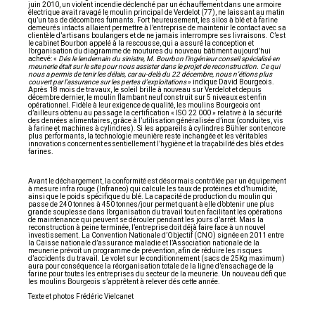
juin 2010, un violent incendie déclenché par un échauffement dans une armoire
électrique avait ravagé le moulin principal de Verdelot (77), ne laissant au matin
qu’un tas de décombres fumants. Fort heureusement, les silos à blé et à farine
demeurés intacts allaient permettre à l’entreprise de maintenir le contact avec sa
clientèle d’artisans boulangers et de ne jamais interrompre ses livraisons. C’est
le cabinet Bourbon appelé à la rescousse, qui a assuré la conception et
l’organisation du diagramme de moutures du nouveau bâtiment aujourd’hui
achevé: «
Dés le lendemain du sinistre, M. Bourbon l’ingénieur conseil spécialisé en
meunerie était sur le site pour nous assister dans le projet de reconstruction. Ce qui
nous a permis de tenir les délais, car au-delà du 22 décembre, nous n’étions plus
couvert par l’assurance sur les pertes d’exploitations
» indique David Bourgeois.
Après 18 mois de travaux, le soleil brille à nouveau sur Verdelot et depuis
décembre dernier, le moulin flambant neuf construit sur 5 niveaux est enfin
opérationnel. Fidèle à leur exigence de qualité, les moulins Bourgeois ont
d’ailleurs obtenu au passage la certification « ISO 22 000 » relative à la sécurité
des denrées alimentaires, grâce à l’utilisation généralisée d’inox (conduites, vis
à farine et machines à cylindres). Si les appareils à cylindres Bühler sont encore
plus performants, la technologie meunière reste inchangée et les véritables
innovations concernent essentiellement l’hygiène et la traçabilité des blés et des
farines.
Avant le déchargement, la conformité est désormais contrôlée par un équipement
à mesure infra rouge (Infraneo) qui calcule les taux de protéines et d’humidité,
ainsi que le poids spécifique du blé. La capacité de production du moulin qui
passe de 240 tonnes à 450 tonnes/jour permet quant à elle d’obtenir une plus
grande souplesse dans l’organisation du travail tout en facilitant les opérations
de maintenance qui peuvent se dérouler pendant les jours d’arrêt. Mais la
reconstruction à peine terminée, l’entreprise doit déjà faire face à un nouvel
investissement. La Convention Nationale d’Objectif (CNO) signée en 2011 entre
la Caisse nationale d’assurance maladie et l’Association nationale de la
meunerie prévoit un programme de prévention, afin de réduire les risques
d’accidents du travail. Le volet sur le conditionnement (sacs de 25Kg maximum)
aura pour conséquence la réorganisation totale de la ligne d’ensachage de la
farine pour toutes les entreprises du secteur de la meunerie. Un nouveau défi que
les moulins Bourgeois s’apprêtent à relever dés cette année.
Texte et photos Frédéric Vielcanet