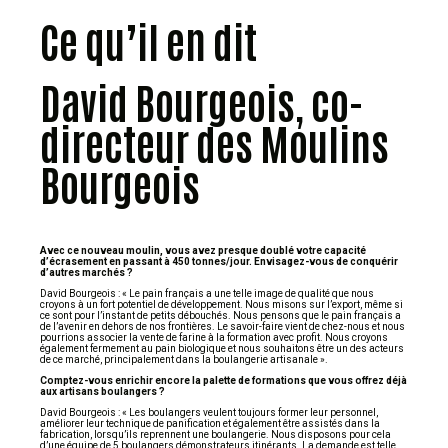
Ce qu’il en dit
David Bourgeois, co-
directeur des Moulins
Bourgeois
Avec ce nouveau moulin, vous avez presque doublé votre capacité
d’écrasement en passant à 450 tonnes/jour. Envisagez-vous de conquérir
d’autres marchés ?
David Bourgeois : « Le pain français a une telle image de qualité que nous
croyons à un fort potentiel de développement. Nous misons sur l’export, même si
ce sont pour l’instant de petits débouchés. Nous pensons que le pain français a
de l’avenir en dehors de nos frontières. Le savoir-faire vient de chez-nous et nous
pourrions associer la vente de farine à la formation avec profit. Nous croyons
également fermement au pain biologique et nous souhaitons être un des acteurs
de ce marché, principalement dans la boulangerie artisanale ».
Comptez-vous enrichir encore la palette de formations que vous offrez déjà
aux artisans boulangers ?
David Bourgeois : « Les boulangers veulent toujours former leur personnel,
améliorer leur technique de panification et également être assistés dans la
fabrication, lorsqu’ils reprennent une boulangerie. Nous disposons pour cela
d’une équipe de 5 boulangers démonstrateurs itinérants. La demande est telle