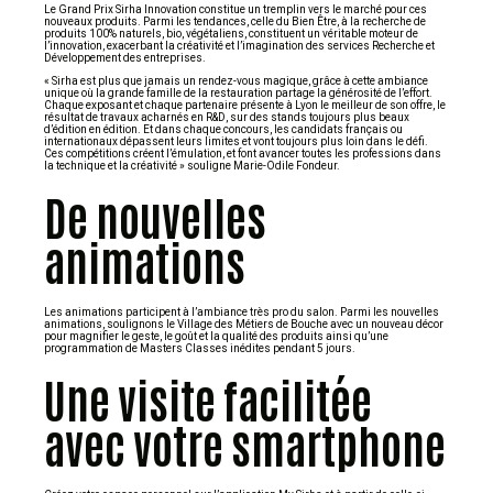
Le Grand Prix Sirha Innovation constitue un tremplin vers le marché pour ces
nouveaux produits. Parmi les tendances, celle du Bien Être, à la recherche de
produits 100% naturels, bio, végétaliens, constituent un véritable moteur de
l’innovation, exacerbant la créativité et l’imagination des services Recherche et
Développement des entreprises.
« Sirha est plus que jamais un rendez-vous magique, grâce à cette ambiance
unique où la grande famille de la restauration partage la générosité de l’effort.
Chaque exposant et chaque partenaire présente à Lyon le meilleur de son offre, le
résultat de travaux acharnés en R&D, sur des stands toujours plus beaux
d’édition en édition. Et dans chaque concours, les candidats français ou
internationaux dépassent leurs limites et vont toujours plus loin dans le défi.
Ces compétitions créent l’émulation, et font avancer toutes les professions dans
la technique et la créativité » souligne Marie-Odile Fondeur.
De nouvelles
animations
Les animations participent à l’ambiance très pro du salon. Parmi les nouvelles
animations, soulignons le Village des Métiers de Bouche avec un nouveau décor
pour magnifier le geste, le goût et la qualité des produits ainsi qu’une
programmation de Masters Classes inédites pendant 5 jours.
Une visite facilitée
avec votre smartphone