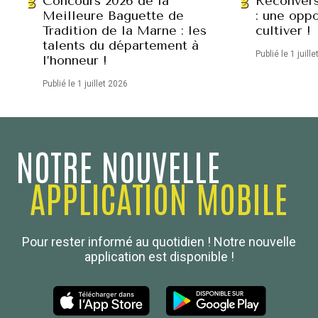
Concours 2026 de la
Reconvers
Meilleure Baguette de
: une oppo
Tradition de la Marne : les
cultiver !
talents du département à
Publié le 1 juill
l’honneur !
Publié le 1 juillet 2026
NOTRE NOUVELLE
APPLICATION MOBILE
Confédération Nationale
Pour rester informé au quotidien ! Notre nouvelle
Boulanger de France
application est disponible !
Les Nouvelles de la Boulangerie-Pâtisserie Française
27, av d’Eylau - 75782 Paris Cédex 16