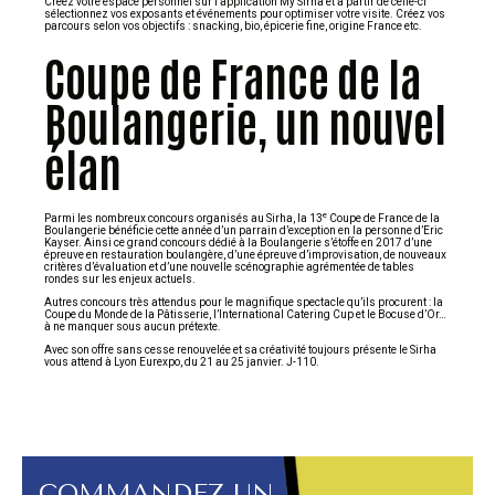
Créez votre espace personnel sur l’application My Sirha et à partir de celle-ci
sélectionnez vos exposants et événements pour optimiser votre visite. Créez vos
parcours selon vos objectifs : snacking, bio, épicerie fine, origine France etc.
Coupe de France de la
Boulangerie, un nouvel
élan
e
Parmi les nombreux concours organisés au Sirha, la 13
Coupe de France de la
Boulangerie bénéficie cette année d’un parrain d’exception en la personne d’Eric
Kayser. Ainsi ce grand concours dédié à la Boulangerie s’étoffe en 2017 d’une
épreuve en restauration boulangère, d’une épreuve d’improvisation, de nouveaux
critères d’évaluation et d’une nouvelle scénographie agrémentée de tables
rondes sur les enjeux actuels.
Autres concours très attendus pour le magnifique spectacle qu’ils procurent : la
Coupe du Monde de la Pâtisserie, l’International Catering Cup et le Bocuse d’Or…
à ne manquer sous aucun prétexte.
Avec son offre sans cesse renouvelée et sa créativité toujours présente le Sirha
vous attend à Lyon Eurexpo, du 21 au 25 janvier. J-110.
COMMANDEZ UN