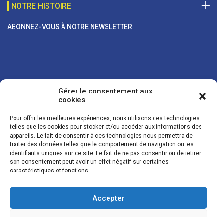
NOTRE HISTOIRE
ABONNEZ-VOUS À NOTRE NEWSLETTER
Gérer le consentement aux
cookies
Pour offrir les meilleures expériences, nous utilisons des technologies
telles que les cookies pour stocker et/ou accéder aux informations des
appareils. Le fait de consentir à ces technologies nous permettra de
traiter des données telles que le comportement de navigation ou les
Vos coordonnées sont uniquement utilisées pour vous envoyer des
identifiants uniques sur ce site. Le fait de ne pas consentir ou de retirer
lettres d'information sur nos activités. Vous pouvez à tout moment
son consentement peut avoir un effet négatif sur certaines
utiliser le lien de désinscription figurant dans la lettre d'information.
caractéristiques et fonctions.
Accepter
© LES NOUVELLES DE LA BOULANGERIE - Tous droits réservés - Réalisation :
Josh Digital