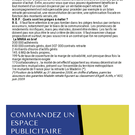
pouvoir d’achat. Enfin, assurez-vous que vous pouvez également bénéficier à
tout moment d’un conseil dispensé par un véritable expert retraite. Cet
accompagnement est indispensable pour procéder par exemple à un bilan
retraite personnalisé, une reconstitution de carrière, une optimisation fiscale en
fonction des montants versés, etc.
N.B.P. : Quels sont les pièges à éviter ?
R.G.
: Il faut faire attention à ne pas tomber dans les pièges tendus par certains
assureurs, notamment par le biais de la communication. Les promesses de
rendements mirifiques, mais peu réalistes, doivent être évitées. Les tarifs ne
doivent pas non plus être le seul critère de décision. Il faut examiner chaque
proposition et surtout, ne pas souscrire à un contrat que l’on ne comprend pas.
La MNRA en bref
300 000 adhérents
400 000 contrats gérés, dont 307 000 contrats retraite
2 milliards d’euros d’actifs gérés
145.6 M¤ de fonds propres,
199 % de taux de couverture de la marge de solvabilité, soit presque deux fois la
marge règlementaire exigée
170 collaborateurs ; la moitié de cet effectif appartient au réseau décentralisé de
conseillers mutualistes, présent sur l’ensemble du territoire métropolitain
1re mutuelle de France pour la retraite Loi Madelin (*).
(*) Position de la MNRA au 31 décembre 2008, en chiffre d’affaires, parmi les
assureurs des garanties Madelin retraite figurant au classement d’Agefi-Actifs, n°402,
juin 2009
COMMANDEZ UN
ESPACE
PUBLICITAIRE