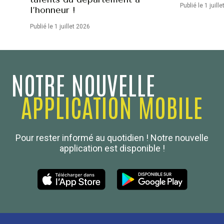
Publié le 1 juill
l’honneur !
Publié le 1 juillet 2026
NOTRE NOUVELLE
APPLICATION MOBILE
Confédération Nationale
Pour rester informé au quotidien ! Notre nouvelle
Boulanger de France
application est disponible !
Les Nouvelles de la Boulangerie-Pâtisserie Française
27, av d’Eylau - 75782 Paris Cédex 16
Tél :
01 53 70 16 25
Qui sommes-nous
sotal@boulangerie.org