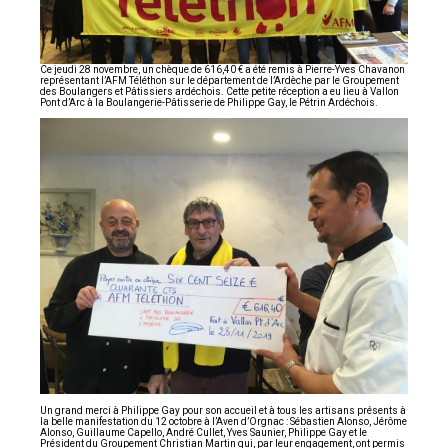
Ce jeudi 28 novembre, un chèque de 616,40 € a été remis à Pierre-Yves Chavanon
représentant l’AFM Téléthon sur le département de l’Ardèche par le Groupement
des Boulangers et Pâtissiers ardéchois. Cette petite réception a eu lieu à Vallon
Pont d’Arc à la Boulangerie-Pâtisserie de Philippe Gay, le Pétrin Ardéchois.
Un grand merci à Philippe Gay pour son accueil et à tous les artisans présents à
la belle manifestation du 12 octobre à l’Aven d’Orgnac : Sébastien Alonso, Jérôme
Alonso, Guillaume Capello, André Cullet, Yves Saunier, Philippe Gay et le
Président du Groupement Christian Martin qui, par leur engagement, ont permis