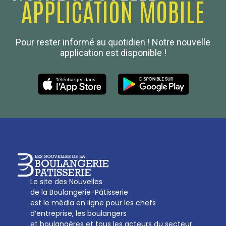
APPLICATION MOBILE
Confédération Nationale
Pour rester informé au quotidien ! Notre nouvelle
Boulanger de France
application est disponible !
Les Nouvelles de la Boulangerie-Pâtisserie Française
27, av d’Eylau - 75782 Paris Cédex 16
Tél :
01 53 70 16 25
Qui sommes-nous
sotal@boulangerie.org
Le site des Nouvelles
de la Boulangerie-Pâtisserie
est le média en ligne pour les chefs
d’entreprise, les boulangers
et boulangères et tous les acteurs du secteur