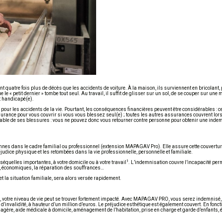
nt quatre fois plus de décès que les accidents de voiture. À la maison, ils surviennent en bricolant,
le « petit dernier » tombe tout seul. Au travail, il suffit de glisser sur un sol, de se couper sur une
t handicapé(e).
ire pour les accidents de la vie. Pourtant, les conséquences financières peuvent être considérables : 
surance pour vous couvrir si vous vous blessez seul(e) ; toutes les autres assurances couvrent lorsq
nsable de ses blessures : vous ne pouvez donc vous retourner contre personne pour obtenir une inde
nes dans le cadre familial ou professionnel (extension MAPAGAV Pro). Elle assure cette couvertur
réjudice physique et les retombées dans la vie professionnelle, personnelle et familiale.
1
équelles importantes, à votre domicile ou à votre travail
. L’indemnisation couvre l’incapacité per
s, économiques, la réparation des souffrances…
et la situation familiale, sera alors versée rapidement.
e, votre niveau de vie peut se trouver fortement impacté. Avec MAPAGAV PRO, vous serez indemnisé, 
 d’invalidité, à hauteur d’un million d’euros. Le préjudice esthétique est également couvert. En fonc
gère, aide médicale à domicile, aménagement de l’habitation, prise en charge et garde d’enfants, 