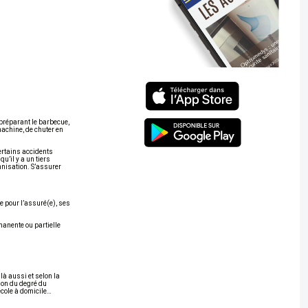
 préparant le barbecue,
 machine, de chuter en
certains accidents
u’il y a un tiers
mnisation. S’assurer
e pour l’assuré(e), ses
manente ou partielle
là aussi et selon la
tion du degré du
école à domicile…