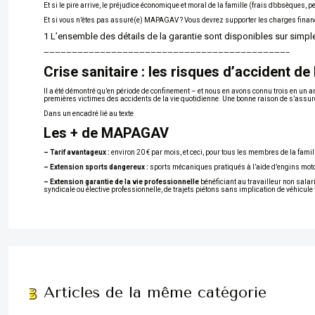
Et si le pire arrive, le préjudice économique et moral de la famille (frais d’obsèques, 
Et si vous n’êtes pas assuré(e) MAPAGAV ? Vous devrez supporter les charges financ
1 L’ensemble des détails de la garantie sont disponibles sur sim
———————————————————————————————————————————–
Crise sanitaire : les risques d’accident de
Il a été démontré qu’en période de confinement – et nous en avons connu trois en un a
premières victimes des accidents de la vie quotidienne. Une bonne raison de s’assu
Dans un encadré lié au texte
Les + de MAPAGAV
– Tarif avantageux :
environ 20 € par mois, et ceci, pour tous les membres de la famille
– Extension sports dangereux :
sports mécaniques pratiqués à l’aide d’engins moto
– Extension garantie de la vie professionnelle
bénéficiant au travailleur non salarié
syndicale ou élective professionnelle, de trajets piétons sans implication de véhicule 
Articles de la même catégorie