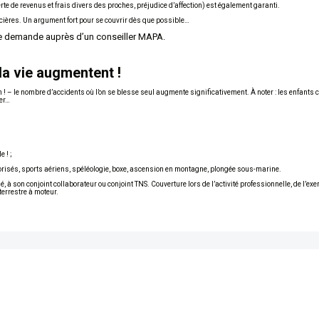
perte de revenus et frais divers des proches, préjudice d’affection) est également garanti.
ières. Un argument fort pour se couvrir dès que possible…
ple demande auprès d’un conseiller MAPA.
 la vie augmentent !
n ! – le nombre d’accidents où l’on se blesse seul augmente significativement. À noter : les enfants
rer…
 ! ;
risés, sports aériens, spéléologie, boxe, ascension en montagne, plongée sous-marine.
, à son conjoint collaborateur ou conjoint TNS. Couverture lors de l’activité professionnelle, de l’exe
terrestre à moteur.