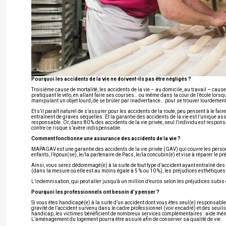
Pourquoi les accidents de la vie ne doivent-ils pas être négligés ?
Troisième cause de mortalité, les accidents de la vie – au domicile, au travail – cause
pratiquant le vélo, en allant faire ses courses… ou même dans la cour de l’école lorsque 
manipulant un objet lourd, de se brûler par inadvertance… pour se trouver lourdemen
Et s’il paraît naturel de s’assurer pour les accidents de la route, peu pensent à le fa
entraînent de graves séquelles. Et la garantie des accidents de la vie est l’unique as
responsable. Or, dans 80 % des accidents de la vie privée, seul l’individu est respo
contre ce risque s’avère indispensable.
Comment fonctionne une assurance des accidents de la vie ?
MAPAGAV est une garantie des accidents de la vie privée (GAV) qui couvre les person
enfants, l’époux(se), le/la partenaire de Pacs, le/la concubin(e) et vise à réparer le p
Ainsi, vous serez dédommagé(e) à la suite de tout type d’accident ayant entraîné des s
(dans la mesure où elle est au moins égale à 5 % ou 10 %), les préjudices esthétique
L’indemnisation, qui peut aller jusqu’à un million d’euros selon les préjudices subis 
Pourquoi les professionnels ont besoin d’y penser ?
Si vous êtes handicapé(e) à la suite d’un accident dont vous êtes seul(e) responsabl
gravité de l’accident survenu dans le cadre professionnel (voir encadré) et des seuils
handicap, les victimes bénéficient de nombreux services complémentaires : aide ména
L’aménagement du logement pourra être assuré afin de conserver sa qualité de vie.