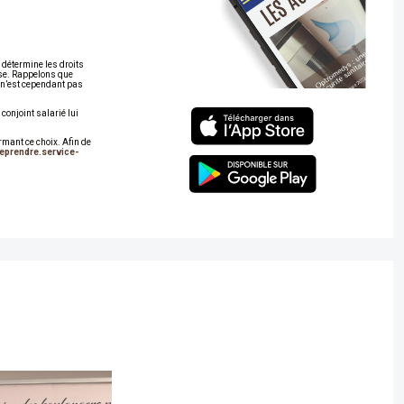
i détermine les droits
rise. Rappelons que
n n’est cependant pas
 conjoint salarié lui
rmant ce choix. Afin de
reprendre.service-