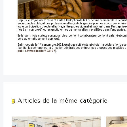
er
Depuis le 1
janvier et faisant suite à l’adoption de la Loi de financement de la Sécurit
sociaux et les obligations professionnelles, est obligatoire pour les époux, partenaire
toute participation directe, effective, à titre professionnel et habituel dans l’entrep
liée à un nombre d’heures quotidiennes ou mensuelles travaillées dans l’entreprise.
Se faisant, trois statuts sont possibles : conjoint collaborateur, conjoint salarié et con
sera automatiquement appliqué.
er
Enfin, depuis le 1
septembre 2021, quel que soit le statut choisi, la déclaration de c
faciliter les démarches, la Direction générale des entreprises propose des modèles d’a
public.fr/vosdroits/F23107
).
Articles de la même catégorie