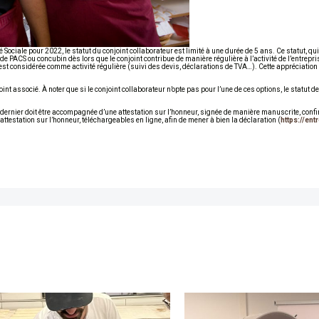
é Sociale pour 2022, le statut du conjoint collaborateur est limité à une durée de 5 ans. Ce statut, qu
 de PACS ou concubin dès lors que le conjoint contribue de manière régulière à l’activité de l’entrep
rise est considérée comme activité régulière (suivi des devis, déclarations de TVA…). Cette appréciatio
joint associé. À noter que si le conjoint collaborateur n’opte pas pour l’une de ces options, le statut de
e dernier doit être accompagnée d’une attestation sur l’honneur, signée de manière manuscrite, confi
ttestation sur l’honneur, téléchargeables en ligne, afin de mener à bien la déclaration (
https://ent