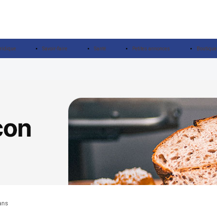
ridique
Savoir-faire
Santé
Petites annonces
Boutique
 ans