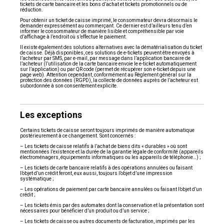
tickets de carte bancaire et les bons d’achat et tickets promotionnels ou de
réduction.
Pour obtenir un ticket de caisse imprimé, le consommateur devra désormais le
demander expressément au commerçant. Ce dernier est d’ailleurs tenu d’en
informer le consommateur de manière lisible et compréhensible par voie
d’affichage à l’endroit où s’effectue le paiement.
Il existe également des solutions alternatives avec la dématérialisation du ticket
de caisse. Déjà disponibles, ces solutions de e-tickets peuvent être envoyés à
l’acheteur par SMS, par e-mail, par message dans l’application bancaire de
l’acheteur (l’utilisation de la carte bancaire envoie le e-ticket automatiquement
sur l’application) ou par QR code (permet de récupérer son e-ticket depuis une
page web). Attention cependant, conformément au Règlement général sur la
protection des données (RGPD), la collecte de données auprès de l’acheteur est
subordonnée à son consentement explicite.
Les exceptions
Certains tickets de caisse seront toujours imprimés de manière automatique
postérieurement à ce changement. Sont concernés :
– Les tickets de caisse relatifs à l’achat de biens dits « durables » où sont
mentionnées l’existence et la durée de la garantie légale de conformité (appareils
électroménagers, équipements informatiques ou les appareils de téléphonie…) ;
– Les tickets de carte bancaire relatifs à des opérations annulées ou faisant
l’objet d’un crédit feront, eux aussi, toujours l’objet d’une impression
systématique ;
– Les opérations de paiement par carte bancaire annulées ou faisant l’objet d’un
crédit ;
– Les tickets émis par des automates dont la conservation et la présentation sont
nécessaires pour bénéficier d’un produit ou d’un service ;
– Les tickets de caisse ou autres documents de facturation, imprimés par les