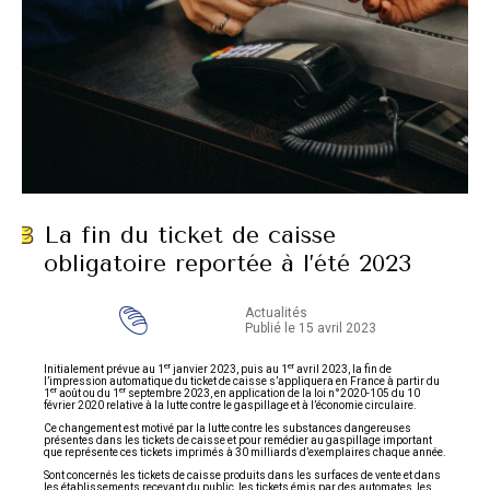
La fin du ticket de caisse
obligatoire reportée à l’été 2023
Actualités
Publié le 15 avril 2023
er
er
Initialement prévue au 1
janvier 2023, puis au 1
avril 2023, la fin de
l’impression automatique du ticket de caisse s’appliquera en France à partir du
er
er
1
août ou du 1
septembre 2023, en application de la loi n°2020-105 du 10
février 2020 relative à la lutte contre le gaspillage et à l’économie circulaire.
Ce changement est motivé par la lutte contre les substances dangereuses
présentes dans les tickets de caisse et pour remédier au gaspillage important
que représente ces tickets imprimés à 30 milliards d’exemplaires chaque année.
Sont concernés les tickets de caisse produits dans les surfaces de vente et dans
les établissements recevant du public, les tickets émis par des automates, les