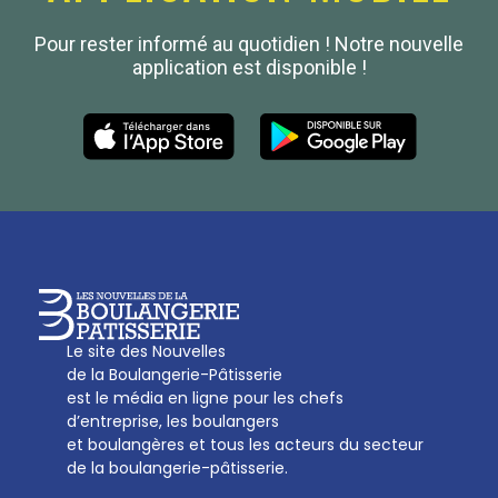
Confédération Nationale
Pour rester informé au quotidien ! Notre nouvelle
Boulanger de France
application est disponible !
Les Nouvelles de la Boulangerie-Pâtisserie Française
27, av d’Eylau - 75782 Paris Cédex 16
Tél :
01 53 70 16 25
Qui sommes-nous
sotal@boulangerie.org
Le site des Nouvelles
de la Boulangerie-Pâtisserie
est le média en ligne pour les chefs
d’entreprise, les boulangers
et boulangères et tous les acteurs du secteur
de la boulangerie-pâtisserie.