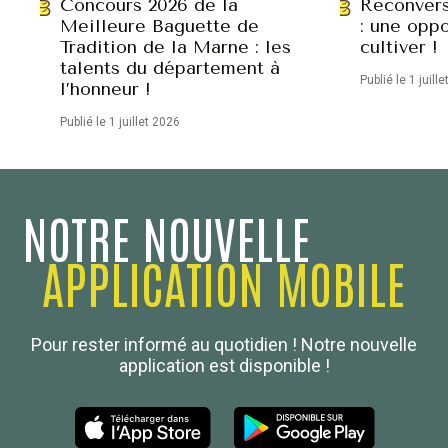
Concours 2026 de la
Reconvers
Meilleure Baguette de
: une oppo
Tradition de la Marne : les
cultiver !
talents du département à
Publié le 1 juill
l’honneur !
Publié le 1 juillet 2026
NOTRE NOUVELLE
APPLICATION MOBILE
Confédération Nationale
Pour rester informé au quotidien ! Notre nouvelle
Boulanger de France
application est disponible !
Les Nouvelles de la Boulangerie-Pâtisserie Française
27, av d’Eylau - 75782 Paris Cédex 16