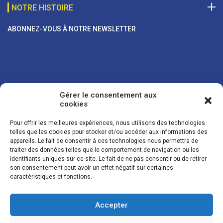
NOTRE HISTOIRE
ABONNEZ-VOUS À NOTRE NEWSLETTER
Gérer le consentement aux
cookies
Pour offrir les meilleures expériences, nous utilisons des technologies
telles que les cookies pour stocker et/ou accéder aux informations des
appareils. Le fait de consentir à ces technologies nous permettra de
traiter des données telles que le comportement de navigation ou les
Vos coordonnées sont uniquement utilisées pour vous envoyer des
identifiants uniques sur ce site. Le fait de ne pas consentir ou de retirer
lettres d'information sur nos activités. Vous pouvez à tout moment
son consentement peut avoir un effet négatif sur certaines
utiliser le lien de désinscription figurant dans la lettre d'information.
caractéristiques et fonctions.
Accepter
© LES NOUVELLES DE LA BOULANGERIE - Tous droits réservés - Réalisation :
Josh Digital