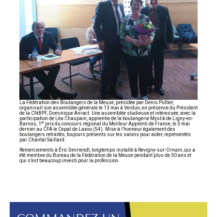
La Fédération des Boulangers de la Meuse, présidée par Denis Pultier,
organisait son assemblée générale le 13 mai à Verdun, en présence du Président
de la CNBPF, Dominique Anract. Une assemblée studieuse et intéressée, avec la
participation de Léa Chaupain, apprentie de la boulangerie Myslik de Ligny-en-
er
Barrois, 1
prix du concours régional du Meilleur Apprenti de France, le 3 mai
dernier au CFA le Cepal de Laxou (54). Mise à l’honneur également des
boulangers retraités, toujours présents sur les salons pour aider, représentés
par Chantal Saillard.
Remerciements à Éric Devriendt, longtemps installé à Revigny-sur-Ornain, qui a
été membre du Bureau de la Fédération de la Meuse pendant plus de 30 ans et
qui s’est beaucoup investi pour la profession.