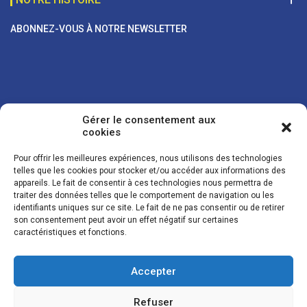
ABONNEZ-VOUS À NOTRE NEWSLETTER
Gérer le consentement aux
cookies
Pour offrir les meilleures expériences, nous utilisons des technologies
telles que les cookies pour stocker et/ou accéder aux informations des
appareils. Le fait de consentir à ces technologies nous permettra de
traiter des données telles que le comportement de navigation ou les
Vos coordonnées sont uniquement utilisées pour vous envoyer des
identifiants uniques sur ce site. Le fait de ne pas consentir ou de retirer
lettres d'information sur nos activités. Vous pouvez à tout moment
son consentement peut avoir un effet négatif sur certaines
utiliser le lien de désinscription figurant dans la lettre d'information.
caractéristiques et fonctions.
Accepter
© LES NOUVELLES DE LA BOULANGERIE - Tous droits réservés - Réalisation :
Josh Digital
Refuser
Plan du site
Mentions légales
Conditions de vente