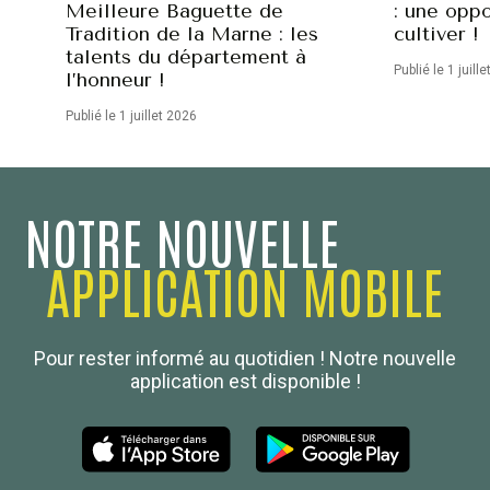
Meilleure Baguette de
: une oppo
Tradition de la Marne : les
cultiver !
talents du département à
Publié le 1 juill
l’honneur !
Publié le 1 juillet 2026
NOTRE NOUVELLE
APPLICATION MOBILE
Confédération Nationale
Pour rester informé au quotidien ! Notre nouvelle
Boulanger de France
application est disponible !
Les Nouvelles de la Boulangerie-Pâtisserie Française
27, av d’Eylau - 75782 Paris Cédex 16
Tél :
01 53 70 16 25
Qui sommes-nous