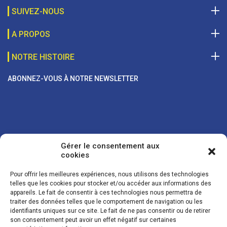
SUIVEZ-NOUS
A PROPOS
NOTRE HISTOIRE
ABONNEZ-VOUS À NOTRE NEWSLETTER
Gérer le consentement aux
cookies
Pour offrir les meilleures expériences, nous utilisons des technologies
telles que les cookies pour stocker et/ou accéder aux informations des
appareils. Le fait de consentir à ces technologies nous permettra de
traiter des données telles que le comportement de navigation ou les
Vos coordonnées sont uniquement utilisées pour vous envoyer des
identifiants uniques sur ce site. Le fait de ne pas consentir ou de retirer
lettres d'information sur nos activités. Vous pouvez à tout moment
son consentement peut avoir un effet négatif sur certaines
utiliser le lien de désinscription figurant dans la lettre d'information.