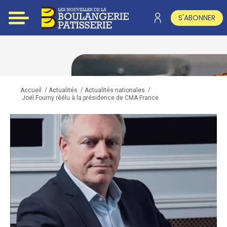
S'ABONNER
/
/
/
Accueil
Actualités
Actualités nationales
Joël Fourny réélu à la présidence de CMA France