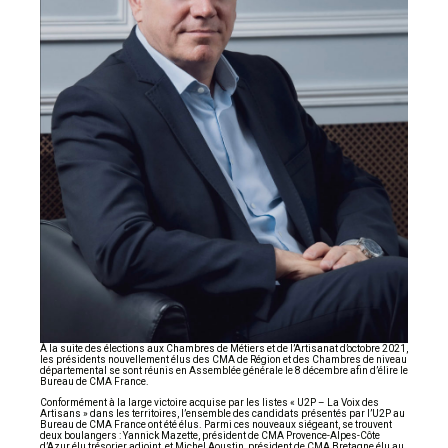
À la suite des élections aux Chambres de Métiers et de l’Artisanat d’octobre 2021,
les présidents nouvellement élus des CMA de Région et des Chambres de niveau
départemental se sont réunis en Assemblée générale le 8 décembre afin d’élire le
Bureau de CMA France.
Conformément à la large victoire acquise par les listes « U2P – La Voix des
Artisans » dans les territoires, l’ensemble des candidats présentés par l’U2P au
Bureau de CMA France ont été élus. Parmi ces nouveaux siégeant, se trouvent
deux boulangers : Yannick Mazette, président de CMA Provence-Alpes-Côte
d’Azur élu trésorier adjoint, et Michel Aoustin, président de CMA Bretagne élu au