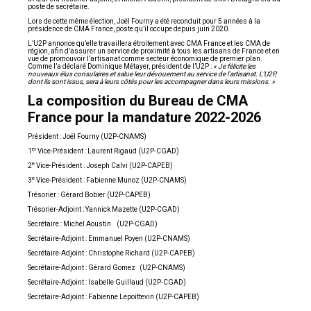
poste de secrétaire.
Lors de cette même élection, Joël Fourny a été reconduit pour 5 années à la
présidence de CMA France, poste qu’il occupe depuis juin 2020.
L’U2P annonce qu’elle travaillera étroitement avec CMA France et les CMA de
région, afin d’assurer un service de proximité à tous les artisans de France et en
vue de promouvoir l’artisanat comme secteur économique de premier plan.
Comme l’a déclaré Dominique Métayer, président de l’U2P :
« Je félicite les
nouveaux élus consulaires et salue leur dévouement au service de l’artisanat. L’U2P,
dont ils sont issus, sera à leurs côtés pour les accompagner dans leurs missions. »
La composition du Bureau de CMA
France pour la mandature 2022-2026
Président : Joël Fourny (U2P-CNAMS)
er
1
Vice-Président : Laurent Rigaud (U2P-CGAD)
e
2
Vice-Président : Joseph Calvi (U2P-CAPEB)
e
3
Vice-Président : Fabienne Munoz (U2P-CNAMS)
Trésorier : Gérard Bobier (U2P-CAPEB)
Trésorier-Adjoint : Yannick Mazette (U2P-CGAD)
Secrétaire : Michel Aoustin (U2P-CGAD)
Secrétaire-Adjoint : Emmanuel Poyen (U2P-CNAMS)
Secrétaire-Adjoint : Christophe Richard (U2P-CAPEB)
Secrétaire-Adjoint : Gérard Gomez (U2P-CNAMS)
Secrétaire-Adjoint : Isabelle Guillaud (U2P-CGAD)
Secrétaire-Adjoint : Fabienne Lepoittevin (U2P-CAPEB)