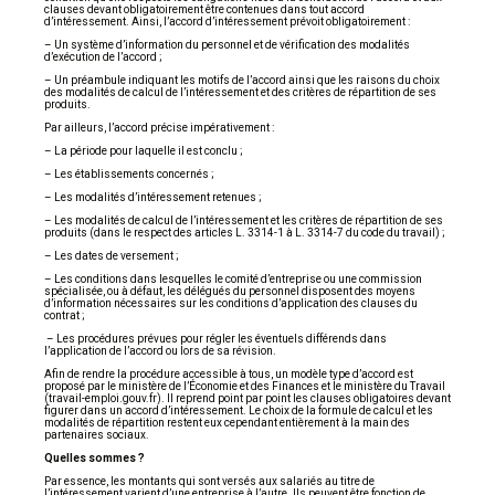
clauses devant obligatoirement être contenues dans tout accord
d’intéressement. Ainsi, l’accord d’intéressement prévoit obligatoirement :
– Un système d’information du personnel et de vérification des modalités
d’exécution de l’accord ;
– Un préambule indiquant les motifs de l’accord ainsi que les raisons du choix
des modalités de calcul de l’intéressement et des critères de répartition de ses
produits.
Par ailleurs, l’accord précise impérativement :
– La période pour laquelle il est conclu ;
– Les établissements concernés ;
– Les modalités d’intéressement retenues ;
– Les modalités de calcul de l’intéressement et les critères de répartition de ses
produits (dans le respect des articles L. 3314-1 à L. 3314-7 du code du travail) ;
– Les dates de versement ;
– Les conditions dans lesquelles le comité d’entreprise ou une commission
spécialisée, ou à défaut, les délégués du personnel disposent des moyens
d’information nécessaires sur les conditions d’application des clauses du
contrat ;
– Les procédures prévues pour régler les éventuels différends dans
l’application de l’accord ou lors de sa révision.
Afin de rendre la procédure accessible à tous, un modèle type d’accord est
proposé par le ministère de l’Économie et des Finances et le ministère du Travail
(travail-emploi.gouv.fr). Il reprend point par point les clauses obligatoires devant
figurer dans un accord d’intéressement. Le choix de la formule de calcul et les
modalités de répartition restent eux cependant entièrement à la main des
partenaires sociaux.
Quelles sommes ?
Par essence, les montants qui sont versés aux salariés au titre de
l’intéressement varient d’une entreprise à l’autre. Ils peuvent être fonction de