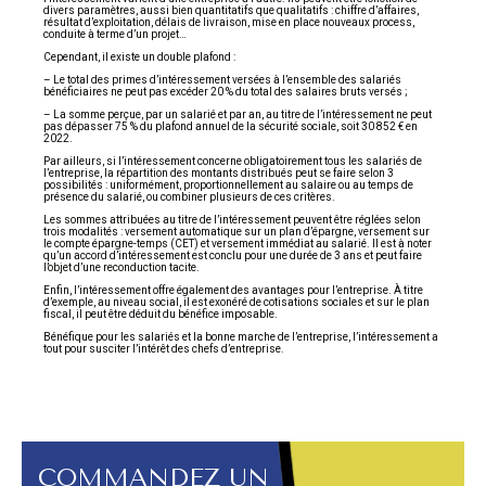
divers paramètres, aussi bien quantitatifs que qualitatifs : chiffre d’affaires,
résultat d’exploitation, délais de livraison, mise en place nouveaux process,
conduite à terme d’un projet…
Cependant, il existe un double plafond :
– Le total des primes d’intéressement versées à l’ensemble des salariés
bénéficiaires ne peut pas excéder 20 % du total des salaires bruts versés ;
– La somme perçue, par un salarié et par an, au titre de l’intéressement ne peut
pas dépasser 75 % du plafond annuel de la sécurité sociale, soit 30 852 € en
2022.
Par ailleurs, si l’intéressement concerne obligatoirement tous les salariés de
l’entreprise, la répartition des montants distribués peut se faire selon 3
possibilités : uniformément, proportionnellement au salaire ou au temps de
présence du salarié, ou combiner plusieurs de ces critères.
Les sommes attribuées au titre de l’intéressement peuvent être réglées selon
trois modalités : versement automatique sur un plan d’épargne, versement sur
le compte épargne-temps (CET) et versement immédiat au salarié. Il est à noter
qu’un accord d’intéressement est conclu pour une durée de 3 ans et peut faire
l’objet d’une reconduction tacite.
Enfin, l’intéressement offre également des avantages pour l’entreprise. À titre
d’exemple, au niveau social, il est exonéré de cotisations sociales et sur le plan
fiscal, il peut être déduit du bénéfice imposable.
Bénéfique pour les salariés et la bonne marche de l’entreprise, l’intéressement a
tout pour susciter l’intérêt des chefs d’entreprise.
COMMANDEZ UN