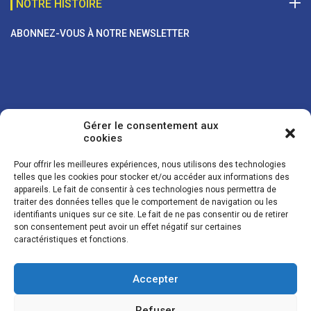
NOTRE HISTOIRE
ABONNEZ-VOUS À NOTRE NEWSLETTER
Gérer le consentement aux
cookies
Pour offrir les meilleures expériences, nous utilisons des technologies
telles que les cookies pour stocker et/ou accéder aux informations des
appareils. Le fait de consentir à ces technologies nous permettra de
traiter des données telles que le comportement de navigation ou les
Vos coordonnées sont uniquement utilisées pour vous envoyer des
identifiants uniques sur ce site. Le fait de ne pas consentir ou de retirer
lettres d'information sur nos activités. Vous pouvez à tout moment
son consentement peut avoir un effet négatif sur certaines
utiliser le lien de désinscription figurant dans la lettre d'information.
caractéristiques et fonctions.
Accepter
© LES NOUVELLES DE LA BOULANGERIE - Tous droits réservés - Réalisation :
Josh Digital
Refuser
Plan du site
Mentions légales
Conditions de vente