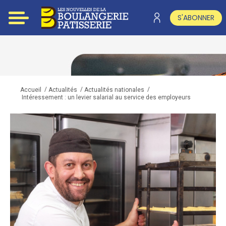
S'ABONNER
/
/
/
Accueil
Actualités
Actualités nationales
Intéressement : un levier salarial au service des employeurs