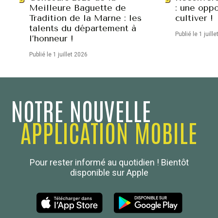
Meilleure Baguette de
: une oppo
Tradition de la Marne : les
cultiver !
talents du département à
Publié le 1 juill
l’honneur !
Publié le 1 juillet 2026
NOTRE NOUVELLE
APPLICATION MOBILE
Confédération Nationale
Pour rester informé au quotidien ! Bientôt
Boulanger de France
disponible sur Apple
Les Nouvelles de la Boulangerie-Pâtisserie Française
27, av d’Eylau - 75782 Paris Cédex 16
Tél :
01 53 70 16 25