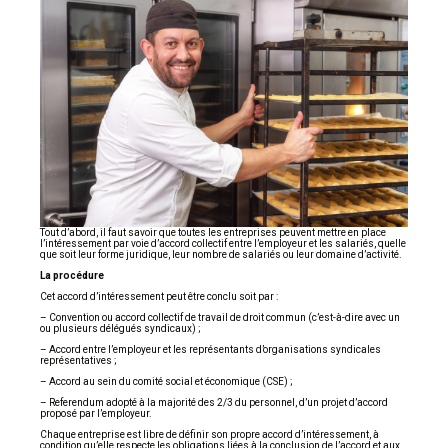
Tout d’abord, il faut savoir que toutes les entreprises peuvent mettre en place
l’intéressement par voie d’accord collectif entre l’employeur et les salariés, quelle
que soit leur forme juridique, leur nombre de salariés ou leur domaine d’activité.
La procédure
Cet accord d’intéressement peut être conclu soit par :
– Convention ou accord collectif de travail de droit commun (c’est-à-dire avec un
ou plusieurs délégués syndicaux) ;
– Accord entre l’employeur et les représentants d’organisations syndicales
représentatives ;
– Accord au sein du comité social et économique (CSE) ;
– Referendum adopté à la majorité des 2/3 du personnel, d’un projet d’accord
proposé par l’employeur.
Chaque entreprise est libre de définir son propre accord d’intéressement, à
condition qu’elle respecte les obligations liées à la conclusion de l’accord et aux