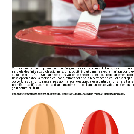
Valrhona innove en proposant la première gamme de couvertures de fruits, avec un goût et
naturels destinés aux professionnels. Un produit révolutionnaire avec le mariage complex
du sucre et… du fruit. Cinq années de travail ont été nécessaires pour le département Rech
Développement de la maison Valrhona, afin d’aboutir à la recette définitive. Pour fabrique
couvertures de fruits, fraise et passion, la recette est préparée à partir de fruits frais tran
première qualité, aucun colorant, aucun arôme artificiel, aucun conservateur ne vient gâche
goût naturel du fruit.
Ces couverture de fruits existent en 3 versions : Inspiration Amande, Inspiration Fraise, et Inspiration Passion…