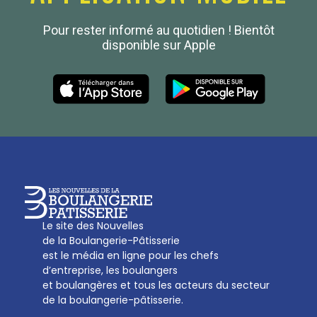
Confédération Nationale
Pour rester informé au quotidien ! Bientôt
Boulanger de France
disponible sur Apple
Les Nouvelles de la Boulangerie-Pâtisserie Française
27, av d’Eylau - 75782 Paris Cédex 16
Tél :
01 53 70 16 25
Qui sommes-nous
sotal@boulangerie.org
Le site des Nouvelles
de la Boulangerie-Pâtisserie
est le média en ligne pour les chefs
d’entreprise, les boulangers
et boulangères et tous les acteurs du secteur
de la boulangerie-pâtisserie.