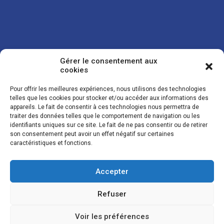
Gérer le consentement aux
cookies
Pour offrir les meilleures expériences, nous utilisons des technologies
telles que les cookies pour stocker et/ou accéder aux informations des
appareils. Le fait de consentir à ces technologies nous permettra de
traiter des données telles que le comportement de navigation ou les
Vos coordonnées sont uniquement utilisées pour vous envoyer des
identifiants uniques sur ce site. Le fait de ne pas consentir ou de retirer
lettres d'information sur nos activités. Vous pouvez à tout moment
son consentement peut avoir un effet négatif sur certaines
utiliser le lien de désinscription figurant dans la lettre d'information.
caractéristiques et fonctions.
Accepter
© LES NOUVELLES DE LA BOULANGERIE - Tous droits réservés - Réalisation :
Josh Digital
Refuser
Plan du site
Mentions légales
Conditions de vente
Politique de confidentialité et de cookies
Voir les préférences