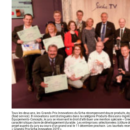
Tous les deux ans, les Grands Prix Innovations du Sirha récompensent douze produits, éq
(food service). 8 innovations sont distinguées dans la catégorie Produits-Boissons-Ingrédi
Equipements-Concepts, le jury se réservant le droit d’attribuer une mention spéciale « Gre
caractéristique claire de développement durable. Les entreprises sélectionnées (clôture 
projet auprès du jury au cours d’un grand oral le 11 décembre prochain. Les lauréats recevr
« Grands Prix Sirha Innovation 2019 ».