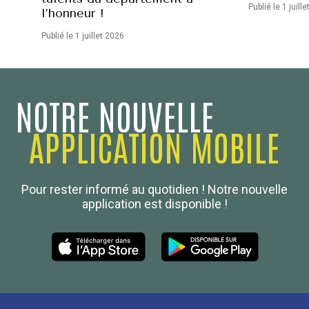
Publié le 1 juill
l’honneur !
Publié le 1 juillet 2026
NOTRE NOUVELLE
APPLICATION MOBILE
Confédération Nationale
Pour rester informé au quotidien ! Notre nouvelle
Boulanger de France
application est disponible !
Les Nouvelles de la Boulangerie-Pâtisserie Française
27, av d’Eylau - 75782 Paris Cédex 16
Tél :
01 53 70 16 25
Qui sommes-nous
sotal@boulangerie.org