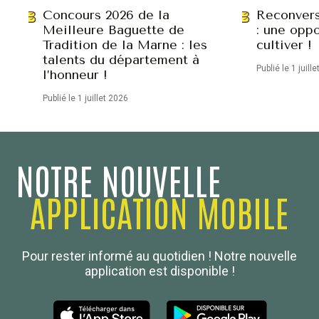
Concours 2026 de la
Reconvers
Meilleure Baguette de
: une oppo
Tradition de la Marne : les
cultiver !
talents du département à
Publié le 1 juill
l’honneur !
Publié le 1 juillet 2026
NOTRE NOUVELLE
APPLICATION MOBILE
Confédération Nationale
Pour rester informé au quotidien ! Notre nouvelle
Boulanger de France
application est disponible !
Les Nouvelles de la Boulangerie-Pâtisserie Française