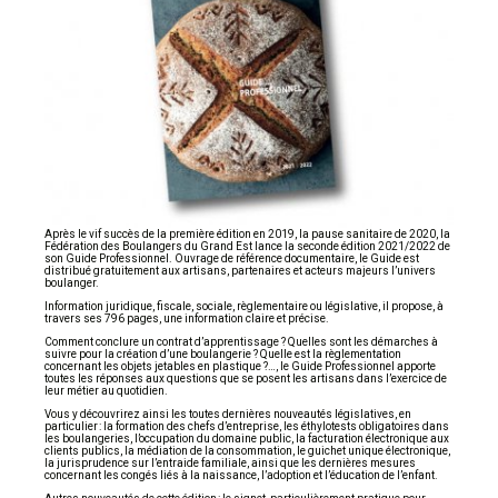
Après le vif succès de la première édition en 2019, la pause sanitaire de 2020, la
Fédération des Boulangers du Grand Est lance la seconde édition 2021/2022 de
son Guide Professionnel. Ouvrage de référence documentaire, le Guide est
distribué gratuitement aux artisans, partenaires et acteurs majeurs l’univers
boulanger.
Information juridique, fiscale, sociale, règlementaire ou législative, il propose, à
travers ses 796 pages, une information claire et précise.
Comment conclure un contrat d’apprentissage ? Quelles sont les démarches à
suivre pour la création d’une boulangerie ? Quelle est la règlementation
concernant les objets jetables en plastique ?…, le Guide Professionnel apporte
toutes les réponses aux questions que se posent les artisans dans l’exercice de
leur métier au quotidien.
Vous y découvrirez ainsi les toutes dernières nouveautés législatives, en
particulier : la formation des chefs d’entreprise, les éthylotests obligatoires dans
les boulangeries, l’occupation du domaine public, la facturation électronique aux
clients publics, la médiation de la consommation, le guichet unique électronique,
la jurisprudence sur l’entraide familiale, ainsi que les dernières mesures
concernant les congés liés à la naissance, l’adoption et l’éducation de l’enfant.