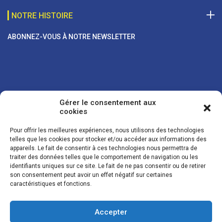
NOTRE HISTOIRE
ABONNEZ-VOUS À NOTRE NEWSLETTER
Gérer le consentement aux
cookies
Pour offrir les meilleures expériences, nous utilisons des technologies
telles que les cookies pour stocker et/ou accéder aux informations des
appareils. Le fait de consentir à ces technologies nous permettra de
traiter des données telles que le comportement de navigation ou les
Vos coordonnées sont uniquement utilisées pour vous envoyer des
identifiants uniques sur ce site. Le fait de ne pas consentir ou de retirer
lettres d'information sur nos activités. Vous pouvez à tout moment
son consentement peut avoir un effet négatif sur certaines
utiliser le lien de désinscription figurant dans la lettre d'information.
caractéristiques et fonctions.
Accepter
© LES NOUVELLES DE LA BOULANGERIE - Tous droits réservés - Réalisation :