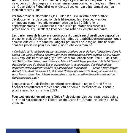
Autres nouveautés de cette édition : le signet, particulièrement pratique pour
naviguer au fil des pages et marquer une information recherchée, les chiffres clé
de l’Observatoire Fiducial et les onglets de couleur par département pour un
meilleur repère visuel.
Véritable mine d’informations, le Guide est aussi un formidable outil de
développement et de promotion de la filière, avec les rétrospectives des
animations et manifestations organisées par les 10 fédérations
départementales du Grand Est, ainsi que les palmarès des concours
professionnels qui mettent à l’honneur nos artisans les plus méritants.
Les partenaires de la profession disposent quant à eux d’un efficace support de
promotion et de développement avec les listings alphabétiques et géographiques
des quelque 2400 artisans boulangers-pâtissiers de la région. Une base de
données précieuse pour avoir une vision globale du marché.
« Ce Guide est la vitrine du dynamisme des boulangers et de leurs fédérations dans le
Grand Est. Je suis fière d’accompagner les artisans dans la promotion de leur savoir-
faire »
explique Béatrice Tanguy, directrice d’Ital Conseil, éditeur du Guide. Et de
conclure :
«
Merci de votre confiance. Merci à Daniel Seyer, président de la Fédération
des boulangers du Grand Est, et aux présidents et secrétaires des Fédérations
départementales qui ont adhéré et participé à sa réalisation. Merci à Dominique
Anract, président de la CNBPF, et à Jean Rottner, président de la Région Grand-Est,
pour leur soutien. Merci à nos partenaires pour leur soutien financier sans qui ce
Guide ne serait pas. »
Longue vie au Guide Professionnel qui permettra à la région Grand Est de
fidéliser ses adhérents et d’en conquérir de nouveaux et rendez-vous pour la
prochaine édition en janvier 2023 !
Pour tout renseignement sur le Guide Professionnel des boulangers-pâtissiers
du Grand Est, contactez la Fédération du Grand Est, Amandine Dolisy, au 03 87
76 37 34.